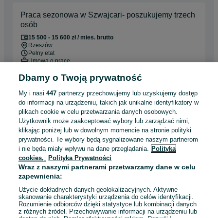
Praca sezonowa w Szwajcari- poszukujemy trzech
osób
15 500 - 15 600 zł / mies. brutto
Rzeszów
Pełny etat
Umowa o pracę
Dbamy o Twoją prywatność
Doświadczenie nie jest wymagane
My i nasi
447
partnerzy przechowujemy lub uzyskujemy dostęp
28 lipca 2026
do informacji na urządzeniu, takich jak unikalne identyfikatory w
plikach cookie w celu przetwarzania danych osobowych.
Użytkownik może zaakceptować wybory lub zarządzać nimi,
klikając poniżej lub w dowolnym momencie na stronie polityki
Zbiór pieczarek w Holandii. Sortowanie
prywatności. Te wybory będą sygnalizowane naszym partnerom
i pakowanie!
i nie będą miały wpływu na dane przeglądania.
Polityka
Contrain
cookies,
Polityka Prywatności
10 000 - 12 500 zł / mies. brutto
Wraz z naszymi partnerami przetwarzamy dane w celu
Warszawa
, Śródmieście
zapewnienia:
Pełny etat
Umowa o pracę
Użycie dokładnych danych geolokalizacyjnych. Aktywne
skanowanie charakterystyki urządzenia do celów identyfikacji.
Kraj: Holandia
Doświadczenie nie jest wymagane
Rozumienie odbiorców dzięki statystyce lub kombinacji danych
z różnych źródeł. Przechowywanie informacji na urządzeniu lub
Pracownicy z Ukrainy: 🇺🇦 Запрошуємо людей з України