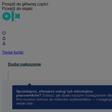
Przejdź do głównej części
Przejdź do stopki
Czat
Twoje konto
Dodaj ogłoszenie
Dla biznesu
opens in a new tab
Sprzedajesz, oferujesz usługi lub rekrutujesz
pracowników?
Zobacz, jak dzięki naszym rozwiązaniom dl
firm możesz dotrzeć do milionów użytkowników — i osiągną
swoje cele.