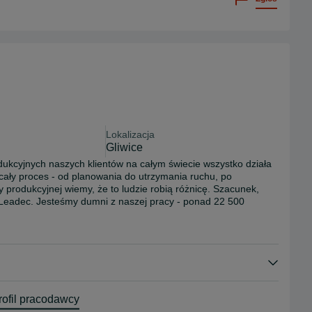
Lokalizacja
Gliwice
ukcyjnych naszych klientów na całym świecie wszystko działa 
cały proces - od planowania do utrzymania ruchu, po 
y produkcyjnej wiemy, że to ludzie robią różnicę. Szacunek, 
Leadec. Jesteśmy dumni z naszej pracy - ponad 22 500 
 kontynentach od ponad 60 lat.
ofil pracodawcy