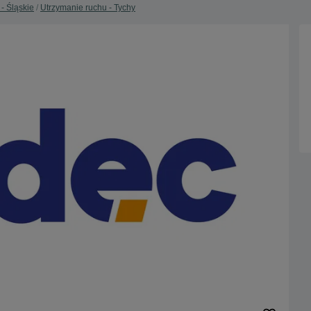
- Śląskie
Utrzymanie ruchu - Tychy