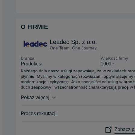
O FIRMIE
Leadec Sp. z o.o.
One Team. One Journey.
Branża
Wielkość firmy
Produkcja
1001+
Każdego dnia nasze usługi zapewniają, że w zakładach prod
płynnie. Myślimy w kategoriach rozwiązań i optymalizujemy 
modernizację i cyfryzację. Jako specjaliści od usług w branż
duch zespołowy i wszechstronność charakteryzują pracę w 
różnych osobowości w ponad 350 lokalizacjach na czterech
Pokaż więcej
Proces rekrutacji
Zobacz pr