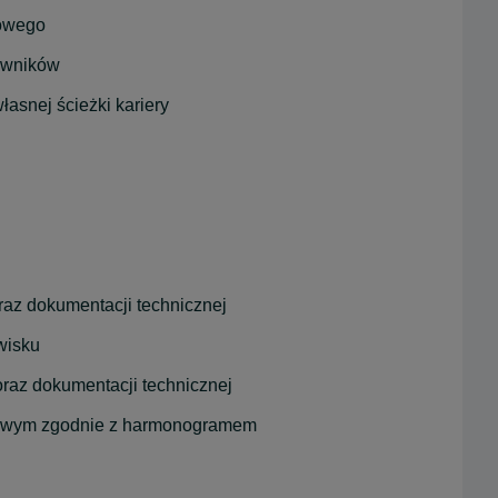
towego
owników
snej ścieżki kariery
raz dokumentacji technicznej
wisku
raz dokumentacji technicznej
dowym zgodnie z harmonogramem