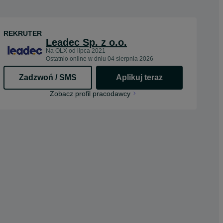
REKRUTER
Leadec Sp. z o.o.
Na OLX od
lipca 2021
Ostatnio online w dniu 04 sierpnia 2026
Zadzwoń / SMS
Aplikuj teraz
opens in a new tab
Zobacz profil pracodawcy