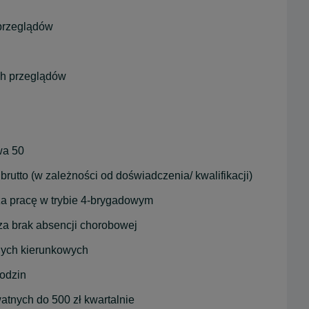
przeglądów
ch przeglądów
wa 50
utto (w zależności od doświadczenia/ kwalifikacji)
za pracę w trybie 4-brygadowym
za brak absencji chorobowej
nych kierunkowych
rodzin
watnych do 500 zł kwartalnie