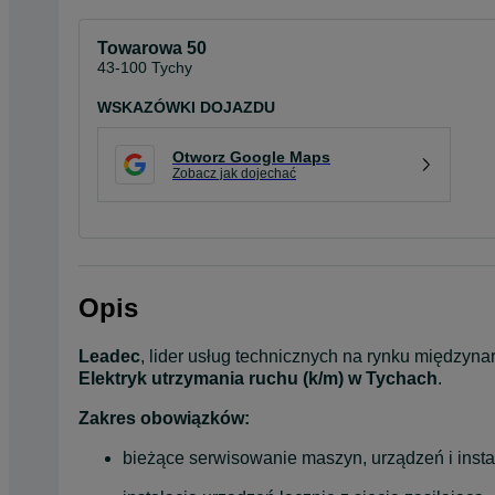
Towarowa 50
43-100 Tychy
WSKAZÓWKI DOJAZDU
Otworz Google Maps
Zobacz jak dojechać
Opis
Leadec
Elektryk utrzymania ruchu (k/m) w Tychach
.
Zakres obowiązków:
bieżące serwisowanie maszyn, urządzeń i instal