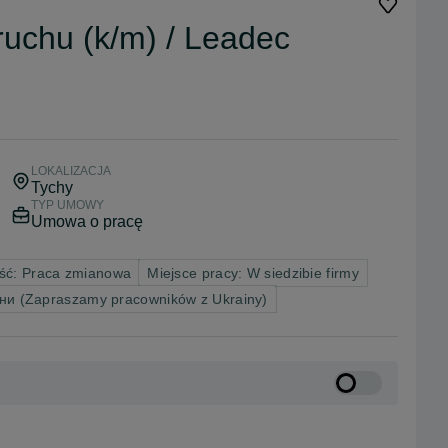
ruchu (k/m) / Leadec
LOKALIZACJA
Tychy
TYP UMOWY
Umowa o pracę
ść: Praca zmianowa
Miejsce pracy: W siedzibie firmy
їни (Zapraszamy pracowników z Ukrainy)