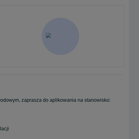
, lider usług technicznych na rynku międzynarodowym, zaprasza do aplikowania na stanowisko: 
acji