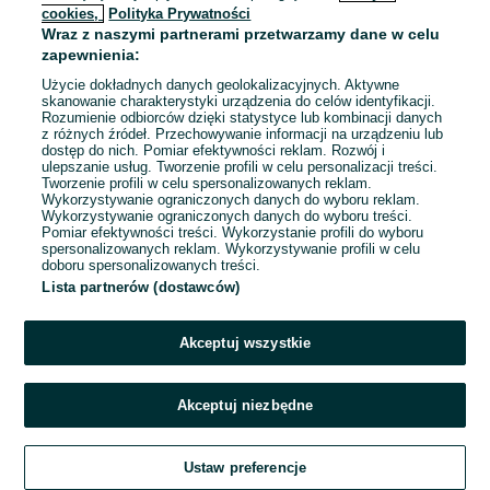
cookies,
Polityka Prywatności
Wraz z naszymi partnerami przetwarzamy dane w celu
To ogłoszenie nie jest już dostępne
zapewnienia:
Użycie dokładnych danych geolokalizacyjnych. Aktywne
skanowanie charakterystyki urządzenia do celów identyfikacji.
Rozumienie odbiorców dzięki statystyce lub kombinacji danych
Przejdź na stronę główną
z różnych źródeł. Przechowywanie informacji na urządzeniu lub
dostęp do nich. Pomiar efektywności reklam. Rozwój i
ulepszanie usług. Tworzenie profili w celu personalizacji treści.
Tworzenie profili w celu spersonalizowanych reklam.
Wykorzystywanie ograniczonych danych do wyboru reklam.
Wykorzystywanie ograniczonych danych do wyboru treści.
Pomiar efektywności treści. Wykorzystanie profili do wyboru
spersonalizowanych reklam. Wykorzystywanie profili w celu
doboru spersonalizowanych treści.
Lista partnerów (dostawców)
Akceptuj wszystkie
Akceptuj niezbędne
Ustaw preferencje