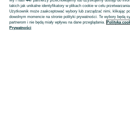
My i nasi
447
partnerzy przechowujemy lub uzyskujemy dostęp do infor
takich jak unikalne identyfikatory w plikach cookie w celu przetwarzan
Użytkownik może zaakceptować wybory lub zarządzać nimi, klikając po
dowolnym momencie na stronie polityki prywatności. Te wybory będą 
partnerom i nie będą miały wpływu na dane przeglądania.
Polityka coo
Prywatności
Aplikacje mobilne OLX.pl
Pomoc
Wyróżnione ogłoszenia
Oferta dla firm
Blog
Regulamin
Polityka prywatności
Reklama
Informacja o realizowanej strategii podatkowej