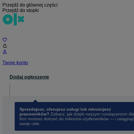
Przejdź do głównej części
Przejdź do stopki
Czat
Twoje konto
Dodaj ogłoszenie
Dla biznesu
opens in a new tab
Sprzedajesz, oferujesz usługi lub rekrutujesz
pracowników?
Zobacz, jak dzięki naszym rozwiązaniom dl
firm możesz dotrzeć do milionów użytkowników — i osiągną
swoje cele.