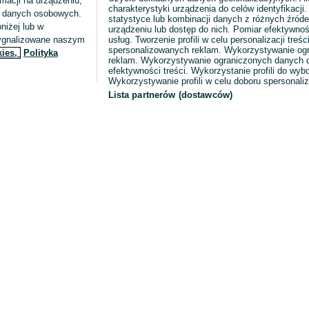
macji na urządzeniu,
charakterystyki urządzenia do celów identyfikacji
ia danych osobowych.
statystyce lub kombinacji danych z różnych źróde
niżej lub w
urządzeniu lub dostęp do nich. Pomiar efektywnoś
sygnalizowane naszym
usług. Tworzenie profili w celu personalizacji treści
spersonalizowanych reklam. Wykorzystywanie og
kies,
Polityka
reklam. Wykorzystywanie ograniczonych danych d
efektywności treści. Wykorzystanie profili do wy
Wykorzystywanie profili w celu doboru spersonali
Lista partnerów (dostawców)