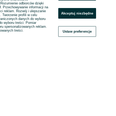
. Rozumienie odbiorców dzięki
ł. Przechowywanie informacji na
ci reklam. Rozwój i ulepszanie
Akceptuj niezbędne
. Tworzenie profili w celu
raniczonych danych do wyboru
o wyboru treści. Pomiar
boru spersonalizowanych reklam.
zowanych treści.
Ustaw preferencje