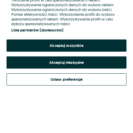
Wykorzystywanie ograniczonych danych do wyboru reklam.
Wykorzystywanie ograniczonych danych do wyboru treści.
Hasło
Pomiar efektywności treści. Wykorzystanie profili do wyboru
spersonalizowanych reklam. Wykorzystywanie profili w celu
doboru spersonalizowanych treści.
Lista partnerów (dostawców)
Nie pamiętasz hasła?
Akceptuj wszystkie
Zaloguj się
Akceptuj niezbędne
Kontynuując za pośrednictwem jednego z dostawców wskazanych powyżej,
akceptuję
Regulamin serwisu
OLX.pl w jego aktualnym brzmieniu.
Ustaw preferencje