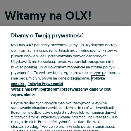
Witamy na OLX!
Dbamy o Twoją prywatność
Kontynuuj przez Facebooka
My i nasi
447
partnerzy przechowujemy lub uzyskujemy dostęp
do informacji na urządzeniu, takich jak unikalne identyfikatory w
Kontynuuj przez konto Apple
plikach cookie w celu przetwarzania danych osobowych.
Użytkownik może zaakceptować wybory lub zarządzać nimi,
klikając poniżej lub w dowolnym momencie na stronie polityki
prywatności. Te wybory będą sygnalizowane naszym partnerom
Kontynuuj przez konto Google
i nie będą miały wpływu na dane przeglądania.
Polityka
cookies,
Polityka Prywatności
Wraz z naszymi partnerami przetwarzamy dane w celu
LUB
zapewnienia:
Zaloguj się
Załóż konto
Użycie dokładnych danych geolokalizacyjnych. Aktywne
skanowanie charakterystyki urządzenia do celów identyfikacji.
Rozumienie odbiorców dzięki statystyce lub kombinacji danych
E-mail
z różnych źródeł. Przechowywanie informacji na urządzeniu lub
dostęp do nich. Pomiar efektywności reklam. Rozwój i
ulepszanie usług. Tworzenie profili w celu personalizacji treści.
Tworzenie profili w celu spersonalizowanych reklam.