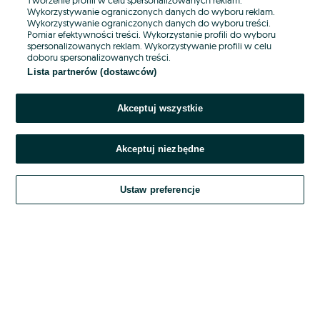
Wykorzystywanie ograniczonych danych do wyboru reklam.
Wykorzystywanie ograniczonych danych do wyboru treści.
Hasło
Pomiar efektywności treści. Wykorzystanie profili do wyboru
spersonalizowanych reklam. Wykorzystywanie profili w celu
doboru spersonalizowanych treści.
Lista partnerów (dostawców)
Nie pamiętasz hasła?
Akceptuj wszystkie
Zaloguj się
Akceptuj niezbędne
Kontynuując za pośrednictwem jednego z dostawców wskazanych powyżej,
akceptuję
OLX.pl w jego aktualnym brzmieniu.
Ustaw preferencje
Regulamin serwisu