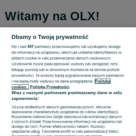
Witamy na OLX!
Dbamy o Twoją prywatność
Kontynuuj przez Facebooka
My i nasi
partnerzy przechowujemy lub uzyskujemy dostęp
447
do informacji na urządzeniu, takich jak unikalne identyfikatory w
Kontynuuj przez konto Apple
plikach cookie w celu przetwarzania danych osobowych.
Użytkownik może zaakceptować wybory lub zarządzać nimi,
klikając poniżej lub w dowolnym momencie na stronie polityki
prywatności. Te wybory będą sygnalizowane naszym partnerom
Kontynuuj przez konto Google
i nie będą miały wpływu na dane przeglądania.
Polityka
cookies,
Polityka Prywatności
Wraz z naszymi partnerami przetwarzamy dane w celu
LUB
zapewnienia:
Zaloguj się
Załóż konto
Użycie dokładnych danych geolokalizacyjnych. Aktywne
skanowanie charakterystyki urządzenia do celów identyfikacji.
Rozumienie odbiorców dzięki statystyce lub kombinacji danych
E-mail
z różnych źródeł. Przechowywanie informacji na urządzeniu lub
dostęp do nich. Pomiar efektywności reklam. Rozwój i
ulepszanie usług. Tworzenie profili w celu personalizacji treści.
Tworzenie profili w celu spersonalizowanych reklam.