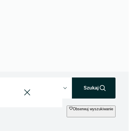
Odległość
+0 km
Szukaj
Obserwuj wyszukiwanie