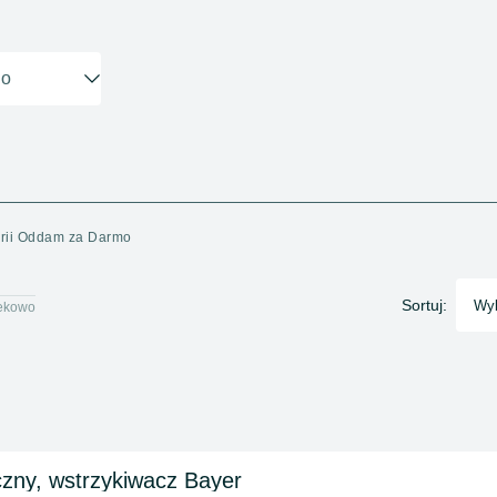
gorii Oddam za Darmo
Sortuj:
Wyb
ekowo
czny, wstrzykiwacz Bayer