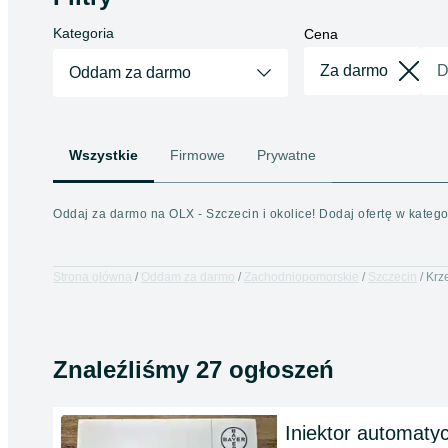
Kategoria
Cena
Oddam za darmo
Wszystkie
Firmowe
Prywatne
Oddaj za darmo na OLX - Szczecin i okolice! Dodaj ofertę w kate
Strona główna
Oddam za darmo
Zachodniopomorskie
Szczecin
Krz
Znaleźliśmy 27 ogłoszeń
Iniektor automaty