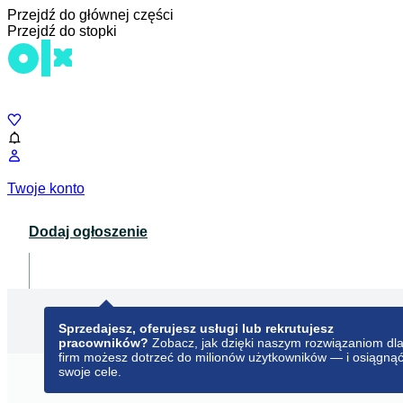
Przejdź do głównej części
Przejdź do stopki
Czat
Twoje konto
Dodaj ogłoszenie
Dla biznesu
opens in a new tab
Sprzedajesz, oferujesz usługi lub rekrutujesz
pracowników?
Zobacz, jak dzięki naszym rozwiązaniom dl
firm możesz dotrzeć do milionów użytkowników — i osiągną
swoje cele.