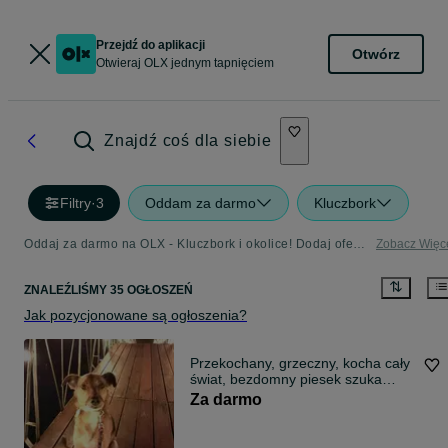
Przejdź do aplikacji
Otwórz
Otwieraj OLX jednym tapnięciem
Znajdź coś dla siebie
Filtry
·
3
Oddam za darmo
Kluczbork
Oddaj za darmo na OLX - Kluczbork i okolice! Dodaj ofertę w kategorii Oddam za Darmo
Zobacz Więc
ZNALEŹLIŚMY 35 OGŁOSZEŃ
Jak pozycjonowane są ogłoszenia?
Przekochany, grzeczny, kocha cały
świat, bezdomny piesek szuka
domu
Za darmo