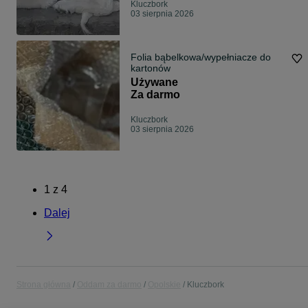
Kluczbork
03 sierpnia 2026
Folia bąbelkowa/wypełniacze do
kartonów
Używane
Za darmo
Kluczbork
03 sierpnia 2026
1
z
4
Dalej
Strona główna
Oddam za darmo
Opolskie
Kluczbork