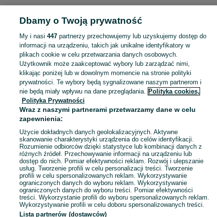
KATEGORIA
Dbamy o Twoją prywatność
Popularne wyszukiwania
My i nasi
447
partnerzy przechowujemy lub uzyskujemy dostęp do
płot
lodówka
informacji na urządzeniu, takich jak unikalne identyfikatory w
plikach cookie w celu przetwarzania danych osobowych.
Użytkownik może zaakceptować wybory lub zarządzać nimi,
Masz coś, czego już nie potrzebujesz? Wejdź na OLX, dodaj ofertę w kategorii Oddam za darmo i oddaj swój przedmiot za darmo! - Kluczbork i okolice!
Zobacz Więc
klikając poniżej lub w dowolnym momencie na stronie polityki
prywatności. Te wybory będą sygnalizowane naszym partnerom i
nie będą miały wpływu na dane przeglądania.
Polityka cookies,
Mapa kategorii
Polityka Prywatności
Mapa miejscowości
Wraz z naszymi partnerami przetwarzamy dane w celu
zapewnienia:
Mapa ministron
Użycie dokładnych danych geolokalizacyjnych. Aktywne
Popularne wyszukiwania
skanowanie charakterystyki urządzenia do celów identyfikacji.
Rozumienie odbiorców dzięki statystyce lub kombinacji danych z
różnych źródeł. Przechowywanie informacji na urządzeniu lub
dostęp do nich. Pomiar efektywności reklam. Rozwój i ulepszanie
usług. Tworzenie profili w celu personalizacji treści. Tworzenie
profili w celu spersonalizowanych reklam. Wykorzystywanie
ograniczonych danych do wyboru reklam. Wykorzystywanie
ograniczonych danych do wyboru treści. Pomiar efektywności
treści. Wykorzystanie profili do wyboru spersonalizowanych reklam.
Wykorzystywanie profili w celu doboru spersonalizowanych treści.
Lista partnerów (dostawców)