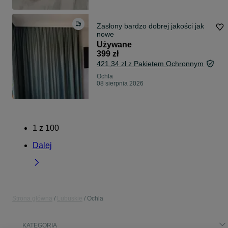
Zasłony bardzo dobrej jakości jak
nowe
Używane
399 zł
421,34 zł z Pakietem Ochronnym
Ochla
08 sierpnia 2026
1
z
100
Dalej
Strona główna
Lubuskie
Ochla
KATEGORIA