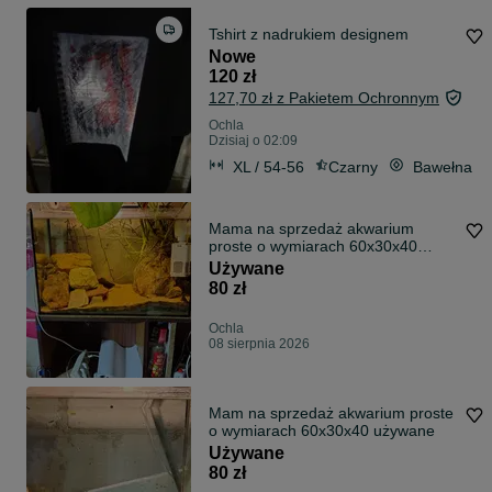
Tshirt z nadrukiem designem
Nowe
120 zł
127,70 zł z Pakietem Ochronnym
Ochla
Dzisiaj o 02:09
XL / 54-56
Czarny
Bawełna
Mama na sprzedaż akwarium
proste o wymiarach 60x30x40
używane w dobrym stanie
Używane
80 zł
Ochla
08 sierpnia 2026
Mam na sprzedaż akwarium proste
o wymiarach 60x30x40 używane
Używane
80 zł