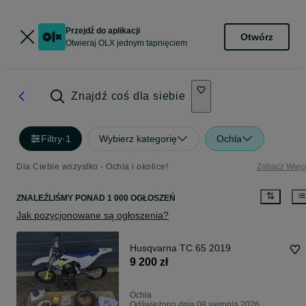
Przejdź do aplikacji
Otwórz
Otwieraj OLX jednym tapnięciem
Znajdź coś dla siebie
Filtry
·
1
Wybierz kategorię
Ochla
Dla Ciebie wszystko - Ochla i okolice!
Zobacz Więc
ZNALEŹLIŚMY
PONAD
1 000 OGŁOSZEŃ
Jak pozycjonowane są ogłoszenia?
Husqvarna TC 65 2019
9 200 zł
Ochla
Odświeżono dnia 08 sierpnia 2026