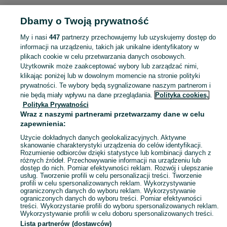
Dbamy o Twoją prywatność
Popularne wyszukiwania
wywóz szamba
dzialki budowlane
działki budowlane
My i nasi
447
partnerzy przechowujemy lub uzyskujemy dostęp do
informacji na urządzeniu, takich jak unikalne identyfikatory w
plikach cookie w celu przetwarzania danych osobowych.
Skorzystaj z największego serwisu ogłoszeniowego - Ochla i okolice! Kupuj to, czego pragniesz i sprzedawaj to, czego już nie potrzebujesz!
Zobacz Więc
Użytkownik może zaakceptować wybory lub zarządzać nimi,
klikając poniżej lub w dowolnym momencie na stronie polityki
prywatności. Te wybory będą sygnalizowane naszym partnerom i
Mapa kategorii
nie będą miały wpływu na dane przeglądania.
Polityka cookies,
Mapa miejscowości
Polityka Prywatności
Mapa ministron
Wraz z naszymi partnerami przetwarzamy dane w celu
zapewnienia:
Popularne wyszukiwania
Użycie dokładnych danych geolokalizacyjnych. Aktywne
skanowanie charakterystyki urządzenia do celów identyfikacji.
Rozumienie odbiorców dzięki statystyce lub kombinacji danych z
różnych źródeł. Przechowywanie informacji na urządzeniu lub
dostęp do nich. Pomiar efektywności reklam. Rozwój i ulepszanie
usług. Tworzenie profili w celu personalizacji treści. Tworzenie
profili w celu spersonalizowanych reklam. Wykorzystywanie
ograniczonych danych do wyboru reklam. Wykorzystywanie
ograniczonych danych do wyboru treści. Pomiar efektywności
treści. Wykorzystanie profili do wyboru spersonalizowanych reklam.
Wykorzystywanie profili w celu doboru spersonalizowanych treści.
Lista partnerów (dostawców)