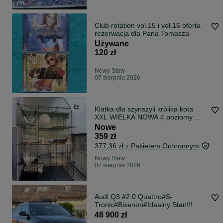
Club rotation vol.15 i vol.16 oferta
rezerwacja dla Pana Tomasza
Używane
120 zł
Nowy Staw
07 sierpnia 2026
Klatka dla szynszyli królika kota
XXL WIELKA NOWA 4 poziomy
czarna
Nowe
359 zł
377,36 zł z Pakietem Ochronnym
Nowy Staw
07 sierpnia 2026
Audi Q3 #2.0 Quattro#S-
Tronic#Bixenon#Idealny Stan!!!
48 900 zł