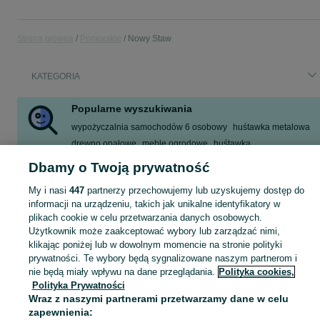
Strona główna
Pomorskie
Nowy Staw
KATEGORIA
Popularne wyszukiwania
wypożyczalnia samochodów 6 osobowy
huśtawka metalowa
drewno opałowe
meble ogrodowe
huśtawka
5x100 16 zimowe vw
pellet
5x100 16'' zimowe vw
Dbamy o Twoją prywatność
Zobacz Więcej
My i nasi
447
partnerzy przechowujemy lub uzyskujemy dostęp do
informacji na urządzeniu, takich jak unikalne identyfikatory w
plikach cookie w celu przetwarzania danych osobowych.
Skorzystaj z największego serwisu ogłoszeniowego - Nowy Staw i okolice! Kupuj to, czego pragniesz i sprzedawaj to, czego już nie potrzebujesz!
Zobacz Więc
Użytkownik może zaakceptować wybory lub zarządzać nimi,
klikając poniżej lub w dowolnym momencie na stronie polityki
Mapa kategorii
prywatności. Te wybory będą sygnalizowane naszym partnerom i
Mapa miejscowości
nie będą miały wpływu na dane przeglądania.
Polityka cookies,
Polityka Prywatności
Mapa ministron
Wraz z naszymi partnerami przetwarzamy dane w celu
Popularne wyszukiwania
zapewnienia: