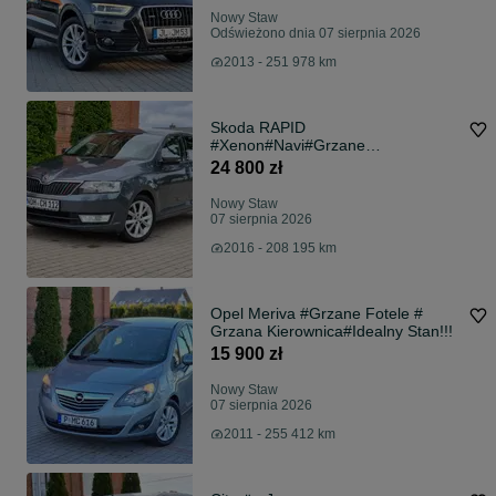
Nowy Staw
Odświeżono dnia 07 sierpnia 2026
2013 - 251 978 km
Skoda RAPID
#Xenon#Navi#Grzane
Fotele#Idelany Stan!!!
24 800 zł
Nowy Staw
07 sierpnia 2026
2016 - 208 195 km
Opel Meriva #Grzane Fotele #
Grzana Kierownica#Idealny Stan!!!
15 900 zł
Nowy Staw
07 sierpnia 2026
2011 - 255 412 km