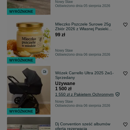
Nowy Staw
Odświeżono dnia 05 sierpnia 2026
WYRÓŻNIONE
Mleczko Pszczele Surowe 25g
Zbiór 2026 z Własnej Pasieki
Świeże Naturalne Gelee Royale
99 zł
Nowy Staw
Odświeżono dnia 06 sierpnia 2026
WYRÓŻNIONE
Wózek Carrello Ultra 2025 2w1-
Sprzedany
Używane
1 500 zł
1 550 zł z Pakietem Ochronnym
Nowy Staw
Odświeżono dnia 06 sierpnia 2026
WYRÓŻNIONE
Dj Convention sześć albumów
oferta rezerwacja