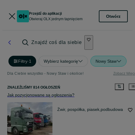
Przejdź do aplikacji
Otwórz
Otwieraj OLX jednym tapnięciem
Znajdź coś dla siebie
Filtry
·
1
Wybierz kategorię
Nowy Staw
Dla Ciebie wszystko - Nowy Staw i okolice!
Zobacz Więc
ZNALEŹLIŚMY 814 OGŁOSZEŃ
Jak pozycjonowane są ogłoszenia?
Żwir, pospółka, piasek,podbudowa