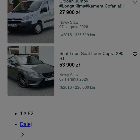
Citroën Jumpy
#Long#Klima#Kamera Cofania!!!
27 900 zł
Nowy Staw
07 sierpnia 2026
2015 - 335 519 km
Seat Leon Seat Leon Cupra 290
ST
53 900 zł
Nowy Staw
07 sierpnia 2026
2016 - 226 000 km
1
z
82
Dalej