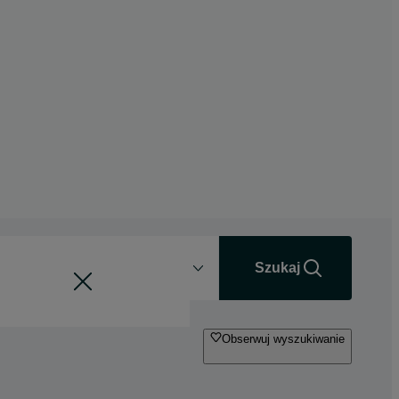
Odległość
+0 km
Szukaj
Obserwuj wyszukiwanie