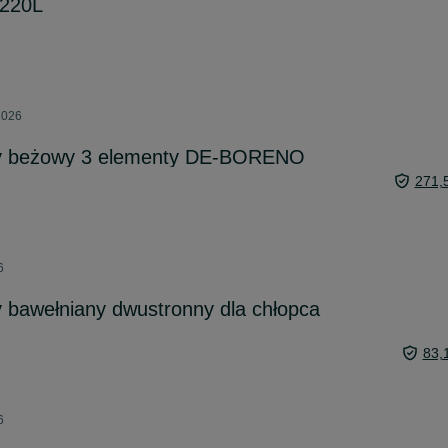
 220L
2026
y beżowy 3 elementy DE-BORENO
271,
6
 bawełniany dwustronny dla chłopca
83,
6