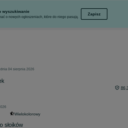
to wyszukiwanie
Zapisz
ać o nowych ogłoszeniach, które do niego pasują.
dnia 04 sierpnia 2026
ek
86,
2026
Wielokolorowy
o słoików