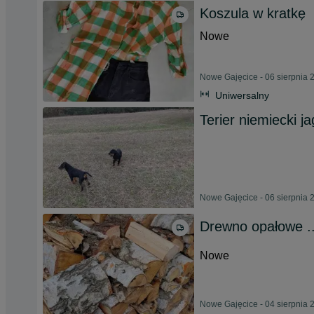
Koszula w kratkę
Nowe
Nowe Gajęcice - 06 sierpnia 
Uniwersalny
Terier niemiecki ja
Nowe Gajęcice - 06 sierpnia 
Drewno opałowe .
Nowe
Nowe Gajęcice - 04 sierpnia 