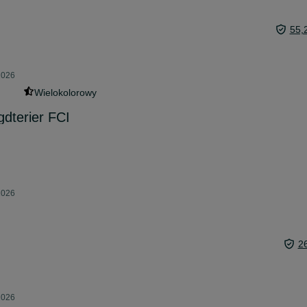
55,
2026
Wielokolorowy
gdterier FCI
2026
.
2
2026