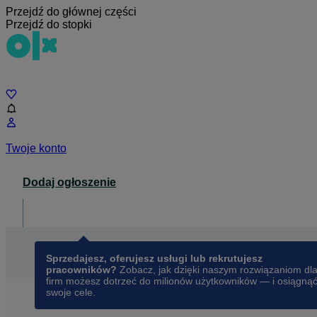
Przejdź do głównej części
Przejdź do stopki
Czat
Twoje konto
Dodaj ogłoszenie
Dla biznesu
opens in a new tab
Sprzedajesz, oferujesz usługi lub rekrutujesz
pracowników?
Zobacz, jak dzięki naszym rozwiązaniom dl
firm możesz dotrzeć do milionów użytkowników — i osiągną
swoje cele.