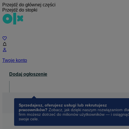
Przejdź do głównej części
Przejdź do stopki
Czat
Twoje konto
Dodaj ogłoszenie
Dla biznesu
opens in a new tab
Sprzedajesz, oferujesz usługi lub rekrutujesz
pracowników?
Zobacz, jak dzięki naszym rozwiązaniom dl
firm możesz dotrzeć do milionów użytkowników — i osiągną
swoje cele.