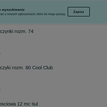
to wyszukiwanie
Zapisz
ać o nowych ogłoszeniach, które do niego pasują.
czynki rozm. 74
6
czyki rozm. 80 Cool Club
6
osciowa 12 mc tiul