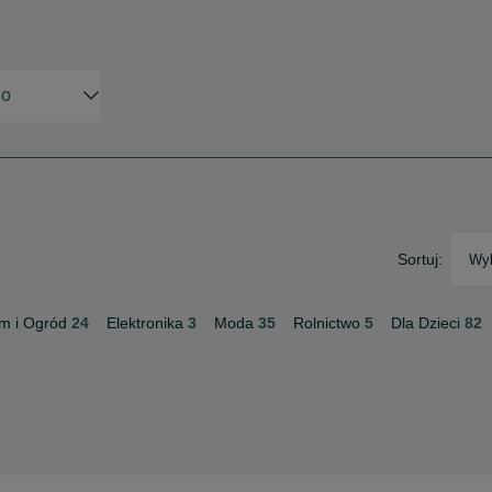
Sortuj:
Wyb
m i Ogród
24
Elektronika
3
Moda
35
Rolnictwo
5
Dla Dzieci
82