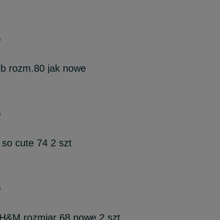
6
ub rozm.80 jak nowe
6
 so cute 74 2 szt
6
 H&M rozmiar 68 nowe 2 szt