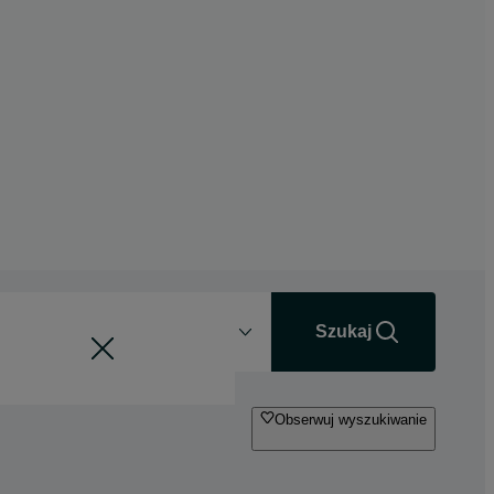
Odległość
+0 km
Szukaj
Obserwuj wyszukiwanie