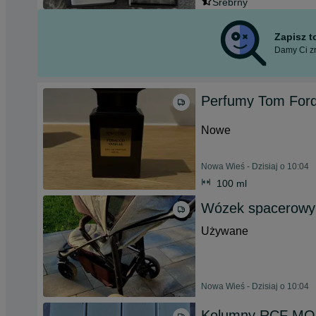
Srebrny
Zapisz 
Damy Ci zn
Perfumy Tom Ford
Nowe
Nowa Wieś - Dzisiaj o 10:04
100 ml
Wózek spacerowy
Używane
Nowa Wieś - Dzisiaj o 10:04
Kolumny RCF MQ