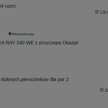
34 rozm.
179,
Wielokolorowy
EA RAY 240 WE z przyczepa Okazja!
slubnych,pierscionkow dla par 2
3