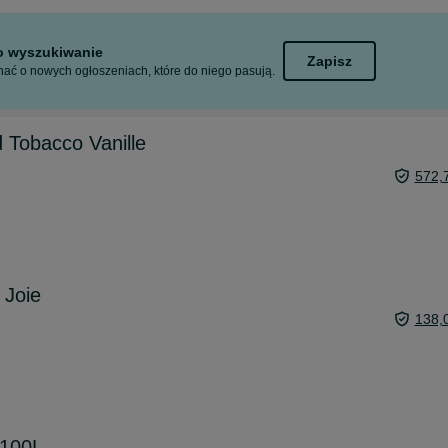
to wyszukiwanie
Zapisz
ać o nowych ogłoszeniach, które do niego pasują.
 Tobacco Vanille
572,
 Joie
138,
100L