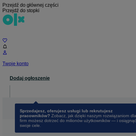
Przejdź do głównej części
Przejdź do stopki
Czat
Twoje konto
Dodaj ogłoszenie
Dla biznesu
opens in a new tab
Sprzedajesz, oferujesz usługi lub rekrutujesz
pracowników?
Zobacz, jak dzięki naszym rozwiązaniom dl
firm możesz dotrzeć do milionów użytkowników — i osiągną
swoje cele.