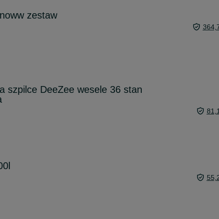
onoww zestaw
364,
a szpilce DeeZee wesele 36 stan
a
81,
0l
55,