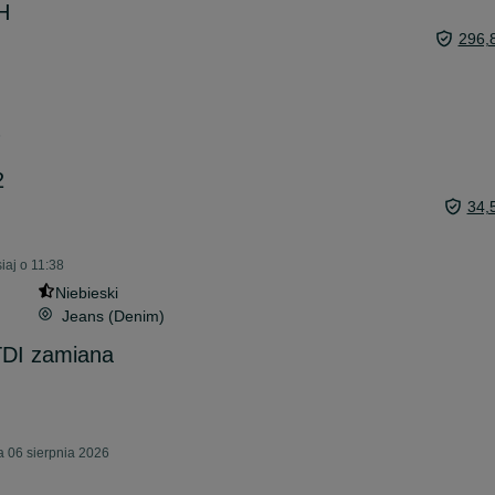
H
296,
6
2
34,
aj o 11:38
Niebieski
Jeans (Denim)
DI zamiana
 06 sierpnia 2026