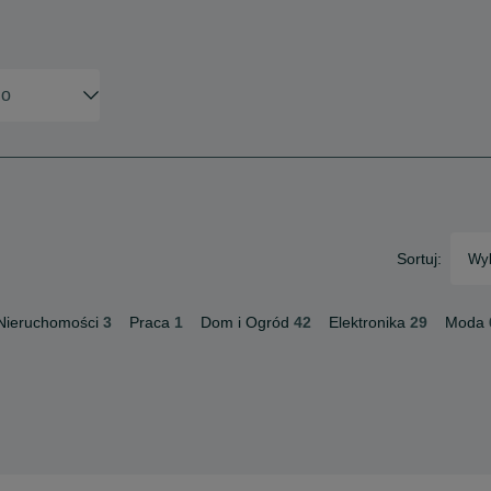
Sortuj:
Wyb
Nieruchomości
3
Praca
1
Dom i Ogród
42
Elektronika
29
Moda