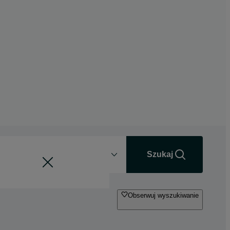
Odległość
+0 km
Szukaj
Obserwuj wyszukiwanie