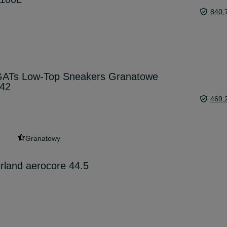
840,
GATs Low-Top Sneakers Granatowe
 42
469,
Granatowy
rland aerocore 44.5