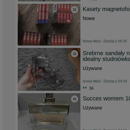
Kasety magnetof
Nowe
Nowa Wieś - Dzisiaj o 06:35
Srebrne sandały n
idealny studniówk
Używane
Nowa Wieś - Dzisiaj o 04:24
36
Succes womem 10
Używane