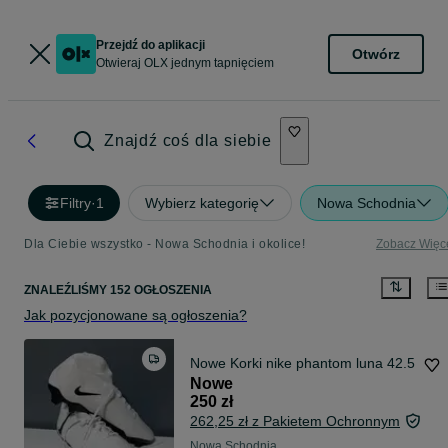
Przejdź do aplikacji
Otwórz
Otwieraj OLX jednym tapnięciem
Znajdź coś dla siebie
Filtry
·
1
Wybierz kategorię
Nowa Schodnia
Dla Ciebie wszystko - Nowa Schodnia i okolice!
Zobacz Więc
ZNALEŹLIŚMY 152 OGŁOSZENIA
Jak pozycjonowane są ogłoszenia?
Nowe Korki nike phantom luna 42.5
Nowe
250 zł
262,25 zł z Pakietem Ochronnym
Nowa Schodnia