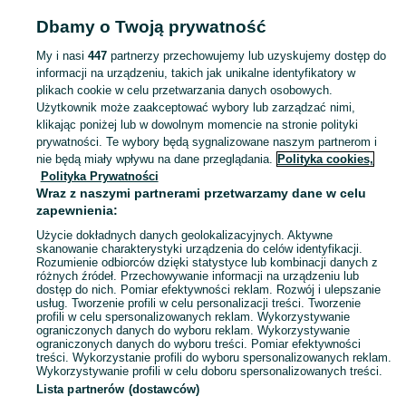
Dbamy o Twoją prywatność
Strona główna
Opolskie
Nowa Schodnia
My i nasi
447
partnerzy przechowujemy lub uzyskujemy dostęp do
informacji na urządzeniu, takich jak unikalne identyfikatory w
KATEGORIA
plikach cookie w celu przetwarzania danych osobowych.
Użytkownik może zaakceptować wybory lub zarządzać nimi,
Skorzystaj z największego serwisu ogłoszeniowego - Nowa Schodnia i okolice! Kupuj to, czego pragniesz i sprzedawaj to, czego już nie potrzebujesz!
Zobacz Więc
klikając poniżej lub w dowolnym momencie na stronie polityki
prywatności. Te wybory będą sygnalizowane naszym partnerom i
nie będą miały wpływu na dane przeglądania.
Polityka cookies,
Mapa kategorii
Polityka Prywatności
Mapa miejscowości
Wraz z naszymi partnerami przetwarzamy dane w celu
zapewnienia:
Mapa ministron
Użycie dokładnych danych geolokalizacyjnych. Aktywne
Popularne wyszukiwania
skanowanie charakterystyki urządzenia do celów identyfikacji.
Rozumienie odbiorców dzięki statystyce lub kombinacji danych z
różnych źródeł. Przechowywanie informacji na urządzeniu lub
dostęp do nich. Pomiar efektywności reklam. Rozwój i ulepszanie
usług. Tworzenie profili w celu personalizacji treści. Tworzenie
profili w celu spersonalizowanych reklam. Wykorzystywanie
ograniczonych danych do wyboru reklam. Wykorzystywanie
ograniczonych danych do wyboru treści. Pomiar efektywności
treści. Wykorzystanie profili do wyboru spersonalizowanych reklam.
Wykorzystywanie profili w celu doboru spersonalizowanych treści.
Lista partnerów (dostawców)