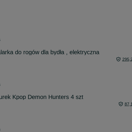
6
larka do rogów dla bydła , elektryczna
295,
6
gurek Kpop Demon Hunters 4 szt
87,
6