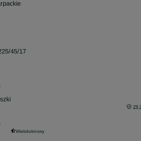
rpackie
225/45/17
6
szki
29,
6
Wielokolorowy