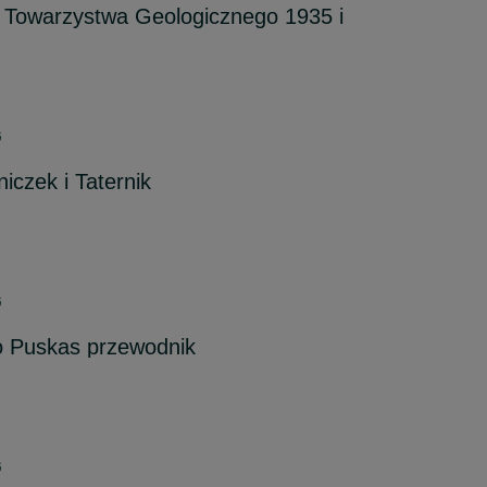
 Towarzystwa Geologicznego 1935 i
6
iczek i Taternik
6
o Puskas przewodnik
6