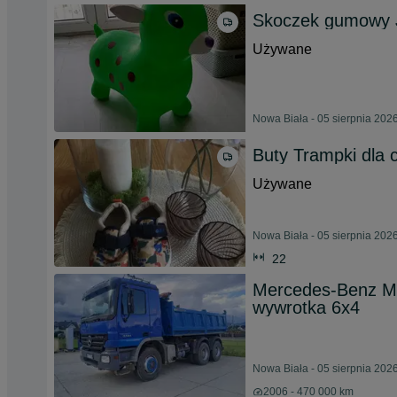
Skoczek gumowy J
Używane
Nowa Biała - 05 sierpnia 202
Buty Trampki dla 
Używane
Nowa Biała - 05 sierpnia 202
22
Mercedes-Benz Me
wywrotka 6x4
Nowa Biała - 05 sierpnia 202
2006 - 470 000 km