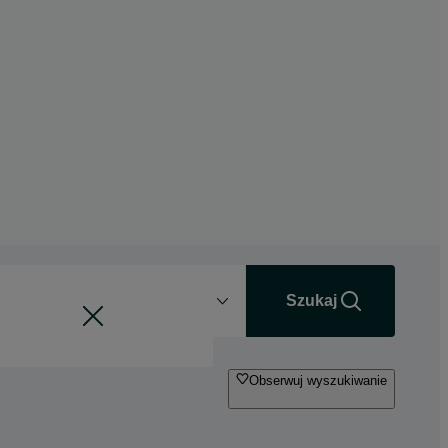
Odległość
+0 km
Szukaj
Obserwuj wyszukiwanie