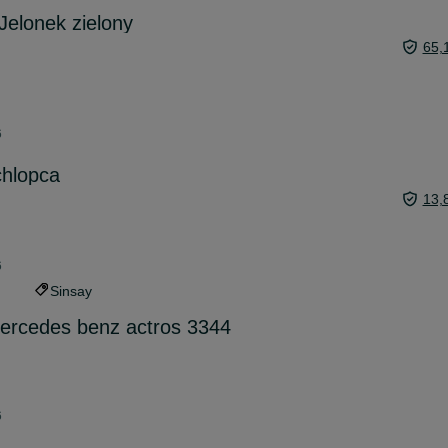
elonek zielony
65,
6
chlopca
13,
6
Sinsay
rcedes benz actros 3344
6