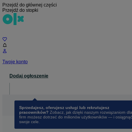
Przejdź do głównej części
Przejdź do stopki
Czat
Twoje konto
Dodaj ogłoszenie
Dla biznesu
opens in a new tab
Sprzedajesz, oferujesz usługi lub rekrutujesz
pracowników?
Zobacz, jak dzięki naszym rozwiązaniom dl
firm możesz dotrzeć do milionów użytkowników — i osiągną
swoje cele.