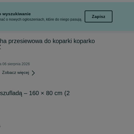
to wyszukiwanie
Zapisz
ać o nowych ogłoszeniach, które do niego pasują.
cha przesiewowa do koparki koparko
Z
a 06 sierpnia 2026
Zobacz więcej
 szufladą – 160 × 80 cm (2
6