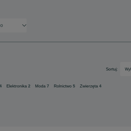
Sortuj:
Wyb
4
Elektronika
2
Moda
7
Rolnictwo
5
Zwierzęta
4