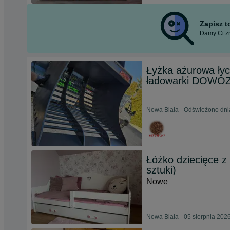
Zapisz 
Damy Ci zn
Łyżka ażurowa ły
ładowarki DOWÓ
Nowa Biała - Odświeżono dni
Łóżko dziecięce z
sztuki)
Nowe
Nowa Biała - 05 sierpnia 202