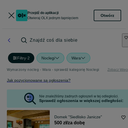
Przejdź do aplikacji
Otwórz
Otwieraj OLX jednym tapnięciem
Znajdź coś dla siebie
Filtry
·
2
Noclegi
Wara
Wymarzony nocleg - Wara - sprawdź kategorię Noclegi
Zobacz Więc
Jak pozycjonowane są ogłoszenia?
Nie znaleźliśmy żadnych ogłoszeń w tej odległości.
Sprawdź ogłoszenia w większej odległości:
Domek "Siedlisko Janicze"
500 zł/za dobę