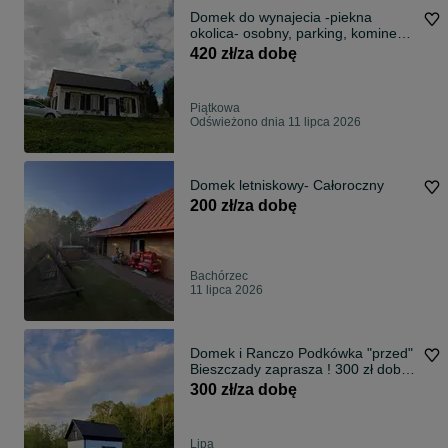
Domek do wynajecia -piekna
okolica- osobny, parking, kominek,
wygoda
420 zł/za dobę
Piątkowa
Odświeżono dnia 11 lipca 2026
Domek letniskowy- Całoroczny
200 zł/za dobę
Bachórzec
11 lipca 2026
Domek i Ranczo Podkówka "przed"
Bieszczady zaprasza ! 300 zł doba
!
300 zł/za dobę
Lipa