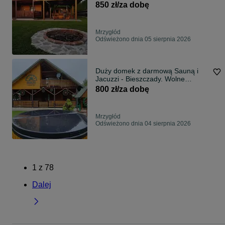
21 sierpnia
850 zł/za dobę
Mrzygłód
Odświeżono dnia 05 sierpnia 2026
Duży domek z darmową Sauną i
Jacuzzi - Bieszczady. Wolne
Terminy. Wieczór kawalerski
800 zł/za dobę
Mrzygłód
Odświeżono dnia 04 sierpnia 2026
1
z
78
Dalej