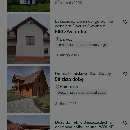
01 sierpnia 2026
Luksusowy Domek w górach na
wynajem / jacuzzi/ wanna z
hydromasażem
500 zł/za dobę
Barycz
Dostępna dokładna lokalizacja
16 lutego 2026
Domki Letniskowe Dwa Światy
50 zł/za dobę
Humniska
Dostępna dokładna lokalizacja
31 lipca 2026
Duży domek w Bieszczadach z
darmową balią i sauną. WOLNE 9-