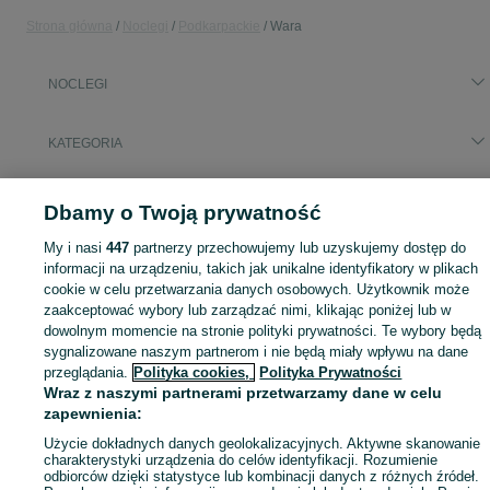
Strona główna
Noclegi
Podkarpackie
Wara
NOCLEGI
KATEGORIA
Zasłużony urlop spędzaj na przyjemnościach! Znajdź idealne miejsce na wypoczynek w kategorii Noclegi na OLX - Wara i okolice!
Zobacz Więc
Dbamy o Twoją prywatność
Mapa kategorii
My i nasi
447
partnerzy przechowujemy lub uzyskujemy dostęp do
informacji na urządzeniu, takich jak unikalne identyfikatory w plikach
Mapa miejscowości
cookie w celu przetwarzania danych osobowych. Użytkownik może
Mapa ministron
zaakceptować wybory lub zarządzać nimi, klikając poniżej lub w
dowolnym momencie na stronie polityki prywatności. Te wybory będą
Popularne wyszukiwania
sygnalizowane naszym partnerom i nie będą miały wpływu na dane
przeglądania.
Polityka cookies,
Polityka Prywatności
Wraz z naszymi partnerami przetwarzamy dane w celu
zapewnienia:
Użycie dokładnych danych geolokalizacyjnych. Aktywne skanowanie
charakterystyki urządzenia do celów identyfikacji. Rozumienie
odbiorców dzięki statystyce lub kombinacji danych z różnych źródeł.