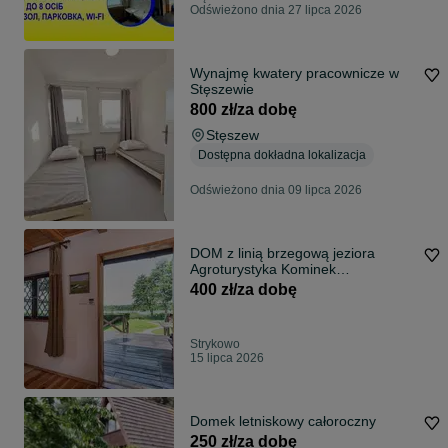
Odświeżono dnia 27 lipca 2026
Wynajmę kwatery pracownicze w
Stęszewie
800 zł/za dobę
Stęszew
Dostępna dokładna lokalizacja
Odświeżono dnia 09 lipca 2026
DOM z linią brzegową jeziora
Agroturystyka Kominek
Wypoczynek Poznań
400 zł/za dobę
Strykowo
15 lipca 2026
Domek letniskowy całoroczny
250 zł/za dobę