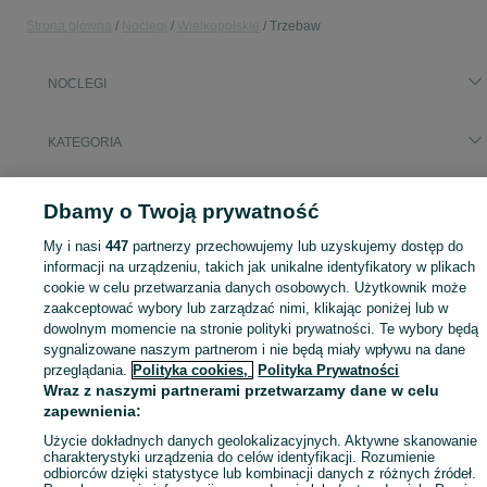
Strona główna
Noclegi
Wielkopolskie
Trzebaw
NOCLEGI
KATEGORIA
Zasłużony urlop spędzaj na przyjemnościach! Znajdź idealne miejsce na wypoczynek w kategorii Noclegi na OLX - Trzebaw i okolice!
Zobacz Więc
Dbamy o Twoją prywatność
Mapa kategorii
My i nasi
447
partnerzy przechowujemy lub uzyskujemy dostęp do
informacji na urządzeniu, takich jak unikalne identyfikatory w plikach
Mapa miejscowości
cookie w celu przetwarzania danych osobowych. Użytkownik może
Mapa ministron
zaakceptować wybory lub zarządzać nimi, klikając poniżej lub w
dowolnym momencie na stronie polityki prywatności. Te wybory będą
Popularne wyszukiwania
sygnalizowane naszym partnerom i nie będą miały wpływu na dane
przeglądania.
Polityka cookies,
Polityka Prywatności
Wraz z naszymi partnerami przetwarzamy dane w celu
zapewnienia:
Użycie dokładnych danych geolokalizacyjnych. Aktywne skanowanie
charakterystyki urządzenia do celów identyfikacji. Rozumienie
odbiorców dzięki statystyce lub kombinacji danych z różnych źródeł.