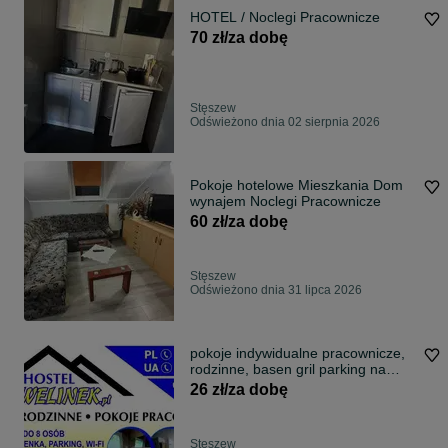
HOTEL / Noclegi Pracownicze
70 zł/za dobę
Stęszew
Odświeżono dnia 02 sierpnia 2026
Pokoje hotelowe Mieszkania Dom
wynajem Noclegi Pracownicze
60 zł/za dobę
Stęszew
Odświeżono dnia 31 lipca 2026
pokoje indywidualne pracownicze,
rodzinne, basen gril parking na
posesji
26 zł/za dobę
Stęszew