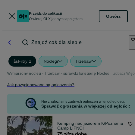
Przejdź do aplikacji
Otwórz
Otwieraj OLX jednym tapnięciem
Znajdź coś dla siebie
Filtry
·
2
Noclegi
Trzebaw
Wymarzony nocleg - Trzebaw - sprawdź kategorię Noclegi
Zobacz Więc
Jak pozycjonowane są ogłoszenia?
Nie znaleźliśmy żadnych ogłoszeń w tej odległości.
Sprawdź ogłoszenia w większej odległości:
Kemping nad jeziorem K/Poznania
Camp LIPNO!
75 zł/za dobę