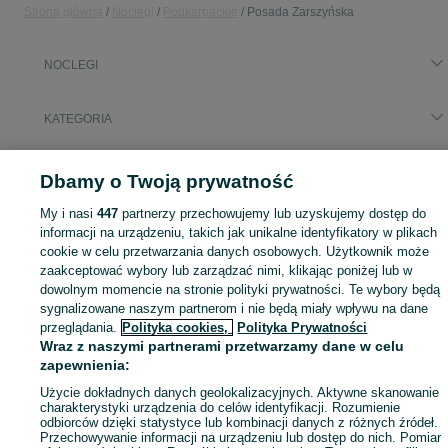
Strona główna
Noclegi
Podkarpackie
Posada Zarszyńska
NOCLEGI
KATEGORIA
Zasłużony urlop spędzaj na przyjemnościach! Znajdź idealne miejsce na wypoczynek w kategorii Noclegi na OLX - Posada Zarszyńska i okolice!
Zobacz Więc
Dbamy o Twoją prywatność
My i nasi
447
partnerzy przechowujemy lub uzyskujemy dostęp do
Mapa kategorii
informacji na urządzeniu, takich jak unikalne identyfikatory w plikach
Mapa miejscowości
cookie w celu przetwarzania danych osobowych. Użytkownik może
Mapa ministron
zaakceptować wybory lub zarządzać nimi, klikając poniżej lub w
dowolnym momencie na stronie polityki prywatności. Te wybory będą
Popularne wyszukiwania
sygnalizowane naszym partnerom i nie będą miały wpływu na dane
przeglądania.
Polityka cookies,
Polityka Prywatności
Wraz z naszymi partnerami przetwarzamy dane w celu
zapewnienia:
Użycie dokładnych danych geolokalizacyjnych. Aktywne skanowanie
charakterystyki urządzenia do celów identyfikacji. Rozumienie
odbiorców dzięki statystyce lub kombinacji danych z różnych źródeł.
Przechowywanie informacji na urządzeniu lub dostęp do nich. Pomiar