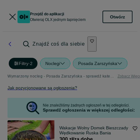
Przejdź do aplikacji
Otwórz
Otwieraj OLX jednym tapnięciem
Znajdź coś dla siebie
Filtry
·
2
Noclegi
Posada Zarszyńska
Wymarzony nocleg - Posada Zarszyńska - sprawdź kategorię Noclegi
Zobacz Więc
Jak pozycjonowane są ogłoszenia?
Nie znaleźliśmy żadnych ogłoszeń w tej odległości.
Sprawdź ogłoszenia w większej odległości:
Wakacje Wolny Domek Bieszczady
Wędkowanie Ruska Bania
300 zł/za dobę