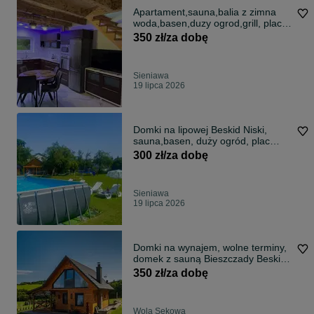
Apartament,sauna,balia z zimna
woda,basen,duzy ogrod,grill, plac
zabaw
350 zł/za dobę
Sieniawa
19 lipca 2026
Domki na lipowej Beskid Niski,
sauna,basen, duży ogród, plac
zabaw
300 zł/za dobę
Sieniawa
19 lipca 2026
Domki na wynajem, wolne terminy,
domek z sauną Bieszczady Beskid
Niski
350 zł/za dobę
Wola Sękowa