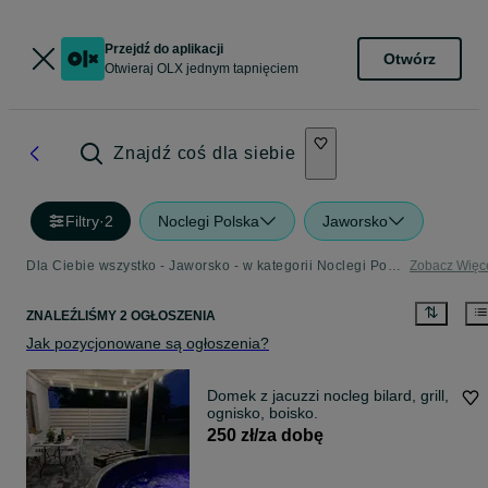
Przejdź do aplikacji
Otwórz
Otwieraj OLX jednym tapnięciem
Znajdź coś dla siebie
Filtry
·
2
Noclegi Polska
Jaworsko
Dla Ciebie wszystko - Jaworsko - w kategorii Noclegi Polska
Zobacz Więc
ZNALEŹLIŚMY 2 OGŁOSZENIA
Jak pozycjonowane są ogłoszenia?
Domek z jacuzzi nocleg bilard, grill,
ognisko, boisko.
250 zł/za dobę