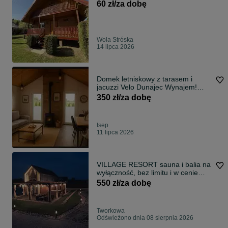
60 zł/za dobę
Wola Stróska
14 lipca 2026
Domek letniskowy z tarasem i
jacuzzi Velo Dunajec Wynajem!
Nocleg
350 zł/za dobę
Isep
11 lipca 2026
VILLAGE RESORT sauna i balia na
wyłączność, bez limitu i w cenie
pobytu
550 zł/za dobę
Tworkowa
Odświeżono dnia 08 sierpnia 2026