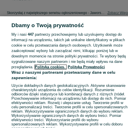
Skorzystaj z największego serwisu ogłoszeniowego - Jaworsko i okolice! - kupuj lub sprzedawaj jeszcze wygodniej w kategorii Noclegi Polska!
Zobacz Więc
Dbamy o Twoją prywatność
Mapa kategorii
Mapa miejscowości
My i nasi
447
partnerzy przechowujemy lub uzyskujemy dostęp do
informacji na urządzeniu, takich jak unikalne identyfikatory w plikach
Mapa ministron
cookie w celu przetwarzania danych osobowych. Użytkownik może
Popularne wyszukiwania
zaakceptować wybory lub zarządzać nimi, klikając poniżej lub w
dowolnym momencie na stronie polityki prywatności. Te wybory będą
sygnalizowane naszym partnerom i nie będą miały wpływu na dane
przeglądania.
Polityka cookies,
Polityka Prywatności
Wraz z naszymi partnerami przetwarzamy dane w celu
zapewnienia:
Użycie dokładnych danych geolokalizacyjnych. Aktywne skanowanie
charakterystyki urządzenia do celów identyfikacji. Rozumienie
odbiorców dzięki statystyce lub kombinacji danych z różnych źródeł.
Przechowywanie informacji na urządzeniu lub dostęp do nich. Pomiar
efektywności reklam. Rozwój i ulepszanie usług. Tworzenie profili w
celu personalizacji treści. Tworzenie profili w celu spersonalizowanych
reklam. Wykorzystywanie ograniczonych danych do wyboru reklam.
Wykorzystywanie ograniczonych danych do wyboru treści. Pomiar
efektywności treści. Wykorzystanie profili do wyboru
spersonalizowanych reklam. Wykorzystywanie profili w celu doboru