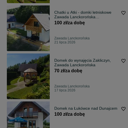
Chatki u Atki - domki letniskowe
Zawada Lanckorońska
(apartamenty)
100 zł/za dobę
Zawada Lanckorońska
21 lipca 2026
Domek do wynajęcia Zakliczyn,
Zawada Lanckorońska
70 zł/za dobę
Zawada Lanckorońska
17 lipca 2026
Domek na Łukówce nad Dunajcem
100 zł/za dobę