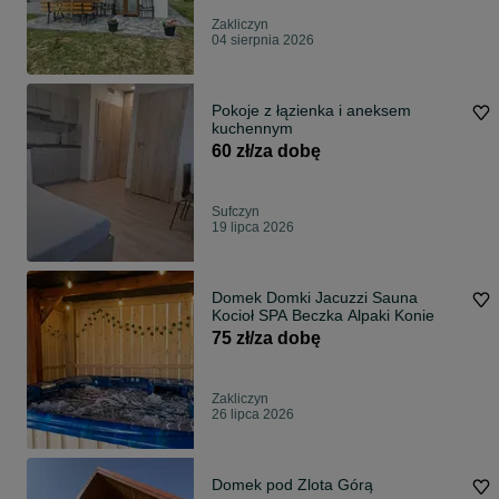
Zakliczyn
04 sierpnia 2026
Pokoje z łązienka i aneksem
kuchennym
60 zł/za dobę
Sufczyn
19 lipca 2026
Domek Domki Jacuzzi Sauna
Kocioł SPA Beczka Alpaki Konie
75 zł/za dobę
Zakliczyn
26 lipca 2026
Domek pod Zlota Górą