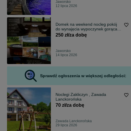
Jaworsko
12 lipca 2026
Domek na weekend nocleg pokój
do wynajęcia wypoczynek gorąca
balia jacuzzi w spokojnej okolicy
250 zł/za dobę
Jaworsko
14 lipca 2026
Sprawdź ogłoszenia w większej odległości:
Noclegi Zakliczyn , Zawada
Lanckorońska
70 zł/za dobę
Zawada Lanckorońska
29 lipca 2026