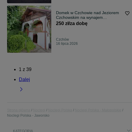
Domek w Czchowie nad Jeziorem
Czchowskim na wynajem
wakacyjny lub weekendowy
250 zł/za dobę
Czchów
16 lipca 2026
1
z
39
Dalej
Strona główna
Noclegi
Noclegi Polska
Noclegi Polska - Małopolskie
Noclegi Polska - Jaworsko
KATEGORIA