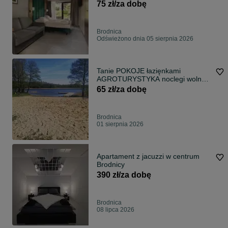
75 zł/za dobę
Brodnica
Odświeżono dnia 05 sierpnia 2026
Tanie POKOJE łazięnkami
AGROTURYSTYKA noclegi wolne
weekend
65 zł/za dobę
Brodnica
01 sierpnia 2026
Apartament z jacuzzi w centrum
Brodnicy
390 zł/za dobę
Brodnica
08 lipca 2026