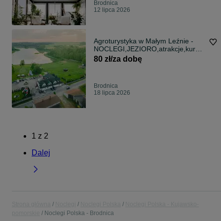
Brodnica
12 lipca 2026
Agroturystyka w Małym Leźnie -
NOCLEGI,JEZIORO,atrakcje,kurza
Góra
80 zł/za dobę
Brodnica
18 lipca 2026
1
z
2
Dalej
Strona główna
Noclegi
Noclegi Polska
Noclegi Polska - Kujawsko-
pomorskie
Noclegi Polska - Brodnica