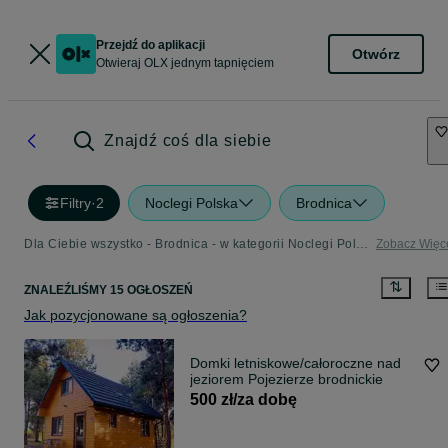
Przejdź do aplikacji
Otwórz
Otwieraj OLX jednym tapnięciem
Znajdź coś dla siebie
Filtry
·
2
Noclegi Polska
Brodnica
Dla Ciebie wszystko - Brodnica - w kategorii Noclegi Polska
Zobacz Więc
ZNALEŹLIŚMY 15 OGŁOSZEŃ
Jak pozycjonowane są ogłoszenia?
Domki letniskowe/całoroczne nad
jeziorem Pojezierze brodnickie
500 zł/za dobę