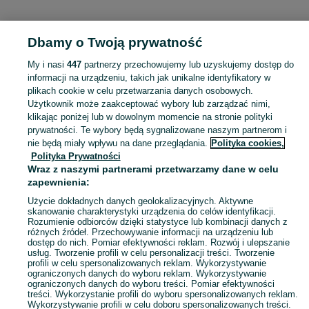
KATEGORIA
Dbamy o Twoją prywatność
Popularne wyszukiwania
My i nasi
447
partnerzy przechowujemy lub uzyskujemy dostęp do
domki balia
informacji na urządzeniu, takich jak unikalne identyfikatory w
plikach cookie w celu przetwarzania danych osobowych.
Użytkownik może zaakceptować wybory lub zarządzać nimi,
Skorzystaj z największego serwisu ogłoszeniowego - Brodnica i okolice! - kupuj lub sprzedawaj jeszcze wygodniej w kategorii Noclegi Polska!
Zobacz Więc
klikając poniżej lub w dowolnym momencie na stronie polityki
prywatności. Te wybory będą sygnalizowane naszym partnerom i
nie będą miały wpływu na dane przeglądania.
Polityka cookies,
Mapa kategorii
Polityka Prywatności
Mapa miejscowości
Wraz z naszymi partnerami przetwarzamy dane w celu
zapewnienia:
Mapa ministron
Popularne wyszukiwania
Użycie dokładnych danych geolokalizacyjnych. Aktywne
skanowanie charakterystyki urządzenia do celów identyfikacji.
Rozumienie odbiorców dzięki statystyce lub kombinacji danych z
różnych źródeł. Przechowywanie informacji na urządzeniu lub
dostęp do nich. Pomiar efektywności reklam. Rozwój i ulepszanie
usług. Tworzenie profili w celu personalizacji treści. Tworzenie
profili w celu spersonalizowanych reklam. Wykorzystywanie
ograniczonych danych do wyboru reklam. Wykorzystywanie
ograniczonych danych do wyboru treści. Pomiar efektywności
treści. Wykorzystanie profili do wyboru spersonalizowanych reklam.
Wykorzystywanie profili w celu doboru spersonalizowanych treści.