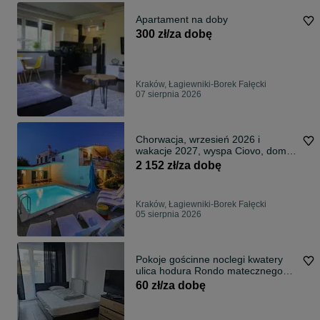
Apartament na doby
300 zł/za dobę
Kraków, Łagiewniki-Borek Fałęcki
07 sierpnia 2026
Chorwacja, wrzesień 2026 i
wakacje 2027, wyspa Ciovo, dom
dla 12 osób z basenem
2 152 zł/za dobę
Kraków, Łagiewniki-Borek Fałęcki
05 sierpnia 2026
Pokoje gościnne noclegi kwatery
ulica hodura Rondo matecznego
Krakow
60 zł/za dobę