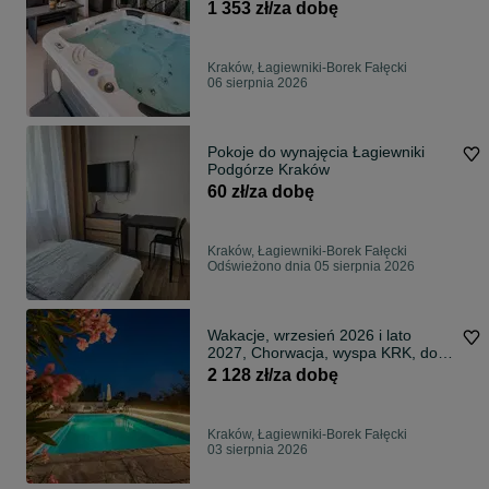
1 353 zł/za dobę
Kraków, Łagiewniki-Borek Fałęcki
06 sierpnia 2026
Pokoje do wynajęcia Łagiewniki
Podgórze Kraków
60 zł/za dobę
Kraków, Łagiewniki-Borek Fałęcki
Odświeżono dnia 05 sierpnia 2026
Wakacje, wrzesień 2026 i lato
2027, Chorwacja, wyspa KRK, dom
z basenem dla 16 osób
2 128 zł/za dobę
Kraków, Łagiewniki-Borek Fałęcki
03 sierpnia 2026