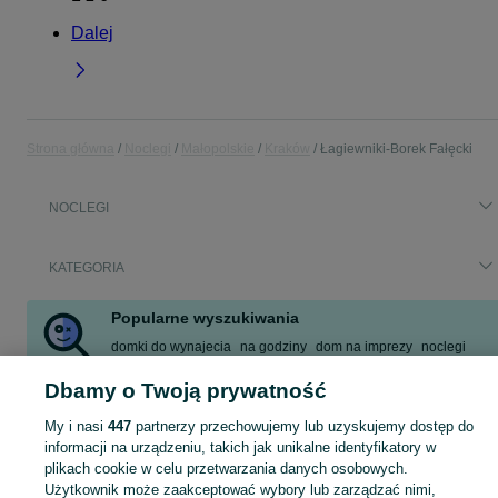
Dalej
Strona główna
Noclegi
Małopolskie
Kraków
Łagiewniki-Borek Fałęcki
NOCLEGI
KATEGORIA
Popularne wyszukiwania
domki do wynajecia
na godziny
dom na imprezy
noclegi
mieszkania na doby
kwatery pracownicze
apartamenty
Dbamy o Twoją prywatność
dom z basenem
My i nasi
447
partnerzy przechowujemy lub uzyskujemy dostęp do
Zobacz Więcej
informacji na urządzeniu, takich jak unikalne identyfikatory w
plikach cookie w celu przetwarzania danych osobowych.
Użytkownik może zaakceptować wybory lub zarządzać nimi,
Zasłużony urlop spędzaj na przyjemnościach! Znajdź idealne miejsce na wypoczynek w kategorii Noclegi na OLX - Kraków i okolice!
Zobacz Więc