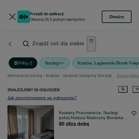
Przejdź do aplikacji
Otwórz
Otwieraj OLX jednym tapnięciem
Znajdź coś dla siebie
Filtry
·
2
Noclegi
Kraków, Łagiewniki-Borek Fałęc
Wymarzony nocleg - Kraków - sprawdź kategorię Noclegi
Zobacz Więc
ZNALEŹLIŚMY 56 OGŁOSZEŃ
Jak pozycjonowane są ogłoszenia?
Kwatery Pracownicze, Noclegi
pokój Hodura Mateczny Bonarka
Lagiewniki
80 zł/za dobę