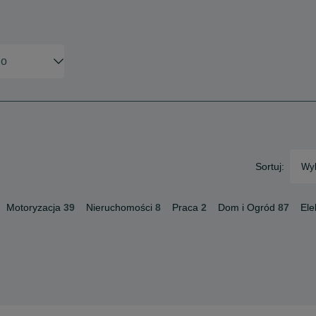
Sortuj:
Wyb
Motoryzacja
39
Nieruchomości
8
Praca
2
Dom i Ogród
87
Ele