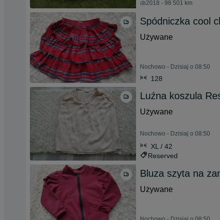
2018 - 98 501 km
Spódniczka cool c
Używane
Nochowo - Dzisiaj o 08:50
128
Luźna koszula Re
Używane
Nochowo - Dzisiaj o 08:50
XL / 42
Reserved
Bluza szyta na z
Używane
Nochowo - Dzisiaj o 08:50