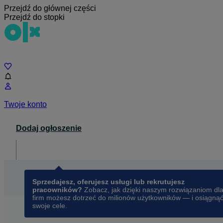
Przejdź do głównej części
Przejdź do stopki
Czat
Twoje konto
Dodaj ogłoszenie
Dla biznesu
opens in a new tab
Sprzedajesz, oferujesz usługi lub rekrutujesz
pracowników?
Zobacz, jak dzięki naszym rozwiązaniom dl
firm możesz dotrzeć do milionów użytkowników — i osiągną
swoje cele.