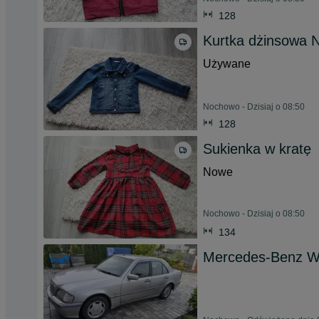
128
Kurtka dżinsowa 
Używane
Nochowo - Dzisiaj o 08:50
128
Sukienka w kratę
Nowe
Nochowo - Dzisiaj o 08:50
134
Mercedes-Benz 