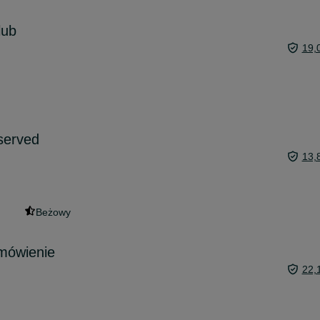
lub
19,
served
13,
Beżowy
amówienie
22,