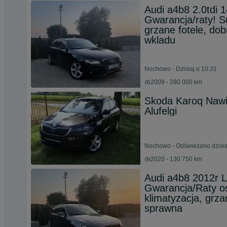
Audi a4b8 2.0tdi 
Gwarancja/raty! Su
grzane fotele, do
wkladu
Nochowo - Dzisiaj o 10:31
2009 - 280 000 km
Skoda Karoq Nawi
Alufelgi
Nochowo - Odświeżono dzisia
2020 - 130 750 km
Audi a4b8 2012r L
Gwarancja/Raty os
klimatyzacja, grz
sprawna