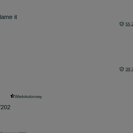
Name it
55,
39,
Wielokolorowy
W202