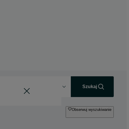
Odległość
+0 km
Szukaj
Obserwuj wyszukiwanie