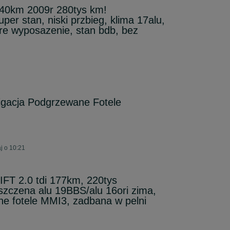
140km 2009r 280tys km!
per stan, niski przbieg, klima 17alu,
bre wyposazenie, stan bdb, bez
gacja Podgrzewane Fotele
j o 10:21
IFT 2.0 tdi 177km, 220tys
zczena alu 19BBS/alu 16ori zima,
ane fotele MMI3, zadbana w pelni