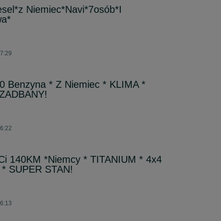
esel*z Niemiec*Navi*7osób*I
wa*
07:29
0 Benzyna * Z Niemiec * KLIMA *
 ZADBANY!
06:22
Ci 140KM *Niemcy * TITANIUM * 4x4
 * SUPER STAN!
06:13