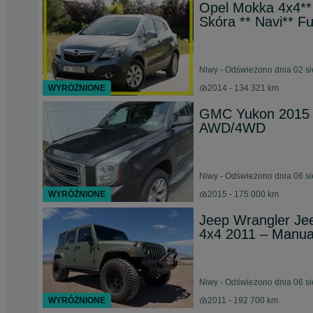
Opel Mokka 4x4** 
Skóra ** Navi** Fu
Niwy - Odświeżono dnia 02 si
WYRÓŻNIONE
2014 - 134 321 km
GMC Yukon 2015 G
AWD/4WD
Niwy - Odświeżono dnia 06 si
WYRÓŻNIONE
2015 - 175 000 km
Jeep Wrangler Jee
4x4 2011 – Manua
Niwy - Odświeżono dnia 06 si
WYRÓŻNIONE
2011 - 192 700 km