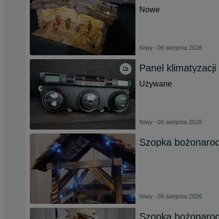
Nowe
Niwy - 06 sierpnia 2026
Panel klimatyzacji 
Używane
Niwy - 06 sierpnia 2026
Szopka bożonarod
Niwy - 06 sierpnia 2026
Szopka bożonarod