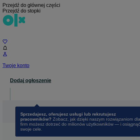
Przejdź do głównej części
Przejdź do stopki
Czat
Twoje konto
Dodaj ogłoszenie
Dla biznesu
opens in a new tab
Sprzedajesz, oferujesz usługi lub rekrutujesz
pracowników?
Zobacz, jak dzięki naszym rozwiązaniom dl
firm możesz dotrzeć do milionów użytkowników — i osiągną
swoje cele.