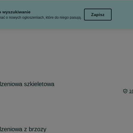
to wyszukiwanie
Zapisz
ać o nowych ogłoszeniach, które do niego pasują.
zeniowa szkieletowa
1
zeniowa z brzozy