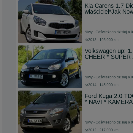
Kia Carens 1.7 Di
właściciel*Jak No
Niwy - Odświeżono dzisiaj o 
2013 - 195 000 km
Volkswagen up! 1.
CHEER * SUPER
Niwy - Odświeżono dzisiaj o 
2014 - 145 000 km
Ford Kuga 2.0 TD
* NAVI * KAMERA
Niwy - Odświeżono dzisiaj o 
2012 - 217 000 km