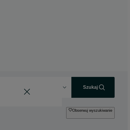
Odległość
+0 km
Szukaj
Obserwuj wyszukiwanie