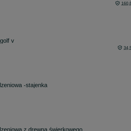
160,
golf v
34,
zeniowa -stajenka
zeniowa z drewna świerkowego