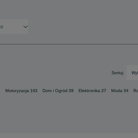
Sortuj:
Wyb
2
Motoryzacja
102
Dom i Ogród
39
Elektronika
27
Moda
34
Ro