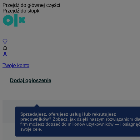
Przejdź do głównej części
Przejdź do stopki
Czat
Twoje konto
Dodaj ogłoszenie
Dla biznesu
opens in a new tab
Sprzedajesz, oferujesz usługi lub rekrutujesz
pracowników?
Zobacz, jak dzięki naszym rozwiązaniom dl
firm możesz dotrzeć do milionów użytkowników — i osiągną
swoje cele.