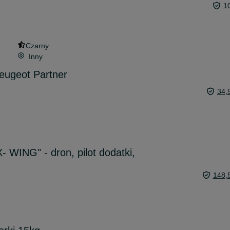
1
Czarny
Inny
Peugeot Partner
34,
- WING" - dron, pilot dodatki,
148,