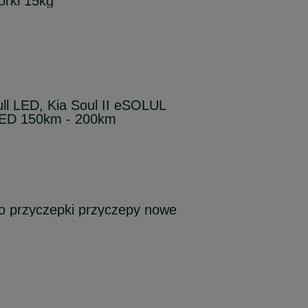
orki 15kg
ull LED, Kia Soul II eSOLUL
 LED 150km - 200km
o przyczepki przyczepy nowe