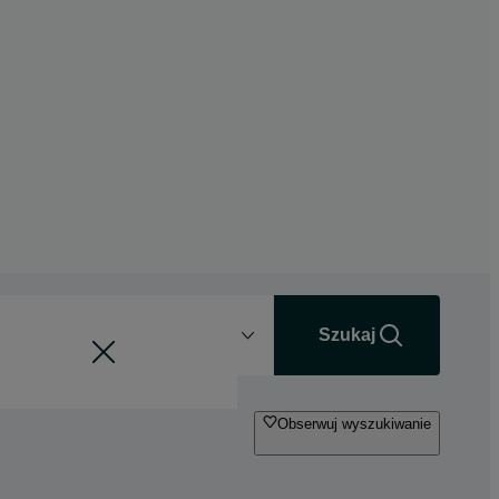
Odległość
+0 km
Szukaj
Obserwuj wyszukiwanie