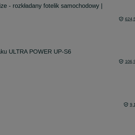
ize - rozkładany fotelik samochodowy |
624,
 aku ULTRA POWER UP-S6
106,
9,