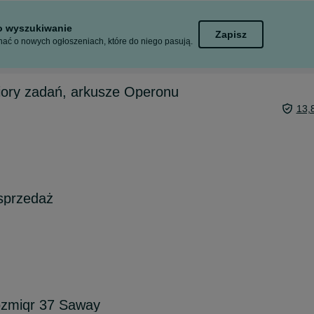
to wyszukiwanie
Zapisz
ać o nowych ogłoszeniach, które do niego pasują.
iory zadań, arkusze Operonu
13,
sprzedaż
ozmiqr 37 Saway