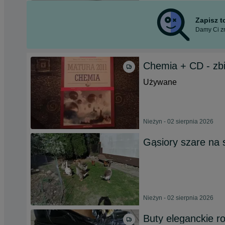
Zapisz 
Damy Ci zn
Chemia + CD - zb
Używane
Nieżyn - 02 sierpnia 2026
Gąsiory szare na 
Nieżyn - 02 sierpnia 2026
Buty eleganckie r