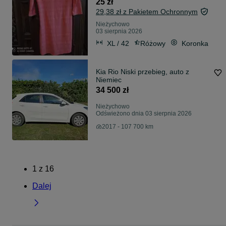
25 zł
29,38 zł z Pakietem Ochronnym
Nieżychowo
03 sierpnia 2026
XL / 42
Różowy
Koronka
Kia Rio Niski przebieg, auto z
Niemiec
34 500 zł
Nieżychowo
Odświeżono dnia 03 sierpnia 2026
2017 - 107 700 km
1
z
16
Dalej