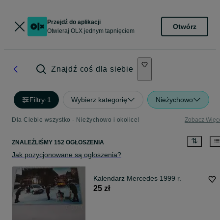
Przejdź do aplikacji
Otwórz
Otwieraj OLX jednym tapnięciem
Znajdź coś dla siebie
Filtry
·
1
Wybierz kategorię
Nieżychowo
Dla Ciebie wszystko - Nieżychowo i okolice!
Zobacz Więc
ZNALEŹLIŚMY 152 OGŁOSZENIA
Jak pozycjonowane są ogłoszenia?
Kalendarz Mercedes 1999 r.
25 zł