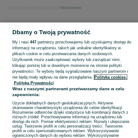
Strona główna
Wielkopolskie
Nieżychowo
KATEGORIA
Dbamy o Twoją prywatność
Popularne wyszukiwania
My i nasi
447
partnerzy przechowujemy lub uzyskujemy dostęp do
800 70 32
650 65r38
informacji na urządzeniu, takich jak unikalne identyfikatory w
plikach cookie w celu przetwarzania danych osobowych.
Użytkownik może zaakceptować wybory lub zarządzać nimi,
Skorzystaj z największego serwisu ogłoszeniowego - Nieżychowo i okolice! Kupuj to, czego pragniesz i sprzedawaj to, czego już nie potrzebujesz!
Zobacz Więc
klikając poniżej lub w dowolnym momencie na stronie polityki
prywatności. Te wybory będą sygnalizowane naszym partnerom i
nie będą miały wpływu na dane przeglądania.
Polityka cookies,
Mapa kategorii
Polityka Prywatności
Mapa miejscowości
Wraz z naszymi partnerami przetwarzamy dane w celu
Mapa ministron
zapewnienia:
Popularne wyszukiwania
Użycie dokładnych danych geolokalizacyjnych. Aktywne
skanowanie charakterystyki urządzenia do celów identyfikacji.
Rozumienie odbiorców dzięki statystyce lub kombinacji danych z
różnych źródeł. Przechowywanie informacji na urządzeniu lub
dostęp do nich. Pomiar efektywności reklam. Rozwój i ulepszanie
usług. Tworzenie profili w celu personalizacji treści. Tworzenie
profili w celu spersonalizowanych reklam. Wykorzystywanie
ograniczonych danych do wyboru reklam. Wykorzystywanie