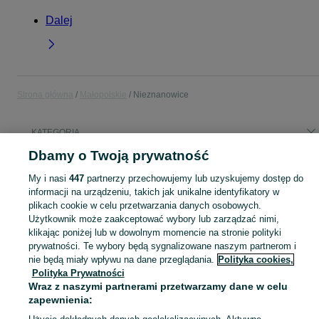
Dalej
Strona główna
Małopolskie
Nieznanowice
KATEGORIA
Dbamy o Twoją prywatność
Popularne wyszukiwania
My i nasi
447
partnerzy przechowujemy lub uzyskujemy dostęp do
działki budowlane na sprzedaż
informacji na urządzeniu, takich jak unikalne identyfikatory w
plikach cookie w celu przetwarzania danych osobowych.
Użytkownik może zaakceptować wybory lub zarządzać nimi,
Skorzystaj z największego serwisu ogłoszeniowego - Nieznanowice i okolice! Kupuj to, czego pragniesz i sprzedawaj to, czego już nie potrzebujesz!
Zobacz Więc
klikając poniżej lub w dowolnym momencie na stronie polityki
prywatności. Te wybory będą sygnalizowane naszym partnerom i
Mapa kategorii
nie będą miały wpływu na dane przeglądania.
Polityka cookies,
Polityka Prywatności
Mapa miejscowości
Wraz z naszymi partnerami przetwarzamy dane w celu
Mapa ministron
zapewnienia:
Popularne wyszukiwania