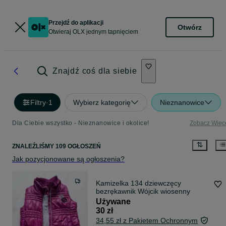
Przejdź do aplikacji
Otwórz
Otwieraj OLX jednym tapnięciem
Znajdź coś dla siebie
Filtry
·
1
Wybierz kategorię
Nieznanowice
Dla Ciebie wszystko - Nieznanowice i okolice!
Zobacz Więc
ZNALEŹLIŚMY 109 OGŁOSZEŃ
Jak pozycjonowane są ogłoszenia?
Kamizelka 134 dziewczęcy
bezrękawnik Wójcik wiosenny
Używane
30 zł
34,55 zł z Pakietem Ochronnym