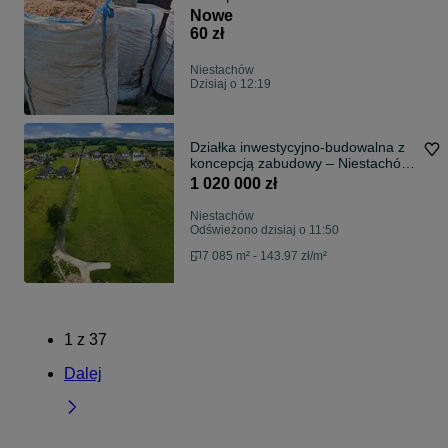
Nowe
60 zł
Niestachów
Dzisiaj o 12:19
Działka inwestycyjno-budowalna z
koncepcją zabudowy – Niestachów,
blisko lasu
1 020 000 zł
Niestachów
Odświeżono dzisiaj o 11:50
7 085 m² - 143.97 zł/m²
1
z
37
Dalej