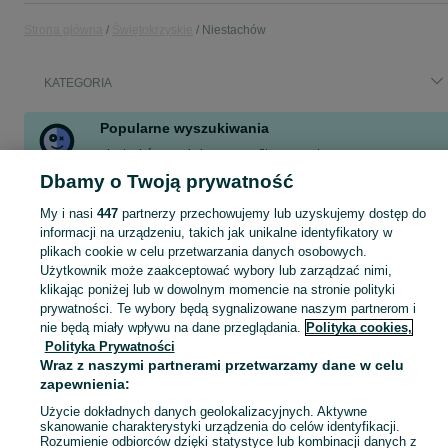
Strona główna
Świętokrzyskie
Niestachów
KATEGORIA
Popularne wyszukiwania
niestachów
podwieszane sufity
remonty
cyklinowanie podłóg
dom
cegła, bloczek, pustak
cegła
Dbamy o Twoją prywatność
pustak
My i nasi
447
partnerzy przechowujemy lub uzyskujemy dostęp do
informacji na urządzeniu, takich jak unikalne identyfikatory w
plikach cookie w celu przetwarzania danych osobowych.
Skorzystaj z największego serwisu ogłoszeniowego - Niestachów i okolice! Kupuj to, czego pragniesz i sprzedawaj to, czego już nie potrzebujesz!
Zobacz Więc
Użytkownik może zaakceptować wybory lub zarządzać nimi,
klikając poniżej lub w dowolnym momencie na stronie polityki
Mapa kategorii
prywatności. Te wybory będą sygnalizowane naszym partnerom i
nie będą miały wpływu na dane przeglądania.
Polityka cookies,
Mapa miejscowości
Polityka Prywatności
Mapa ministron
Wraz z naszymi partnerami przetwarzamy dane w celu
Popularne wyszukiwania
zapewnienia:
Użycie dokładnych danych geolokalizacyjnych. Aktywne
skanowanie charakterystyki urządzenia do celów identyfikacji.
Rozumienie odbiorców dzięki statystyce lub kombinacji danych z