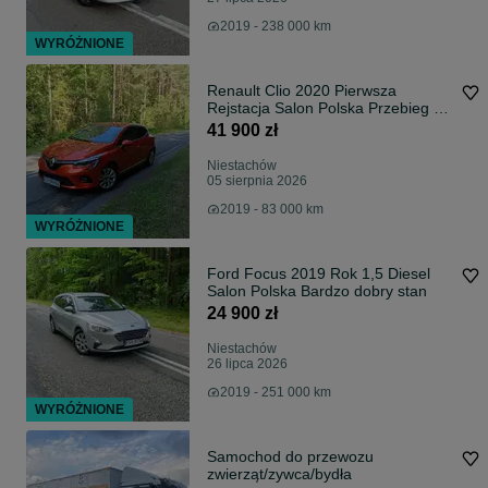
2019 - 238 000 km
WYRÓŻNIONE
Renault Clio 2020 Pierwsza
Rejstacja Salon Polska Przebieg 83
tys. Idealny Stan
41 900 zł
Niestachów
05 sierpnia 2026
2019 - 83 000 km
WYRÓŻNIONE
Ford Focus 2019 Rok 1,5 Diesel
Salon Polska Bardzo dobry stan
24 900 zł
Niestachów
26 lipca 2026
2019 - 251 000 km
WYRÓŻNIONE
Samochod do przewozu
zwierząt/zywca/bydła