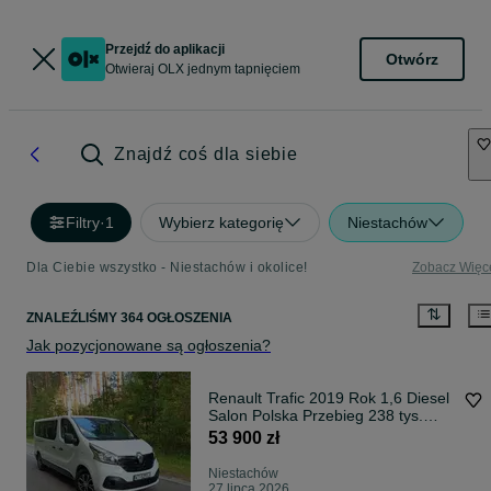
Przejdź do aplikacji
Otwórz
Otwieraj OLX jednym tapnięciem
Znajdź coś dla siebie
Filtry
·
1
Wybierz kategorię
Niestachów
Dla Ciebie wszystko - Niestachów i okolice!
Zobacz Więc
ZNALEŹLIŚMY 364 OGŁOSZENIA
Jak pozycjonowane są ogłoszenia?
Renault Trafic 2019 Rok 1,6 Diesel
Salon Polska Przebieg 238 tys.
Bardzo dobry stan
53 900 zł
Niestachów
27 lipca 2026