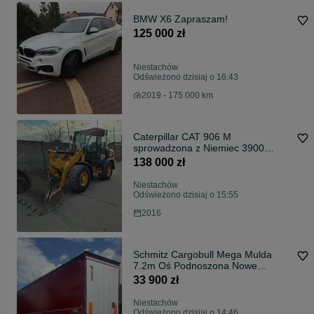
BMW X6 Zapraszam!
125 000 zł
Niestachów
Odświeżono dzisiaj o 16:43
2019 - 175 000 km
Caterpillar CAT 906 M
sprowadzona z Niemiec 3900
godzin 907
138 000 zł
Niestachów
Odświeżono dzisiaj o 15:55
2016
Schmitz Cargobull Mega Mulda
7.2m Oś Podnoszona Nowe
Plandeki 2.75-3.05
33 900 zł
Niestachów
Odświeżono dzisiaj o 14:46