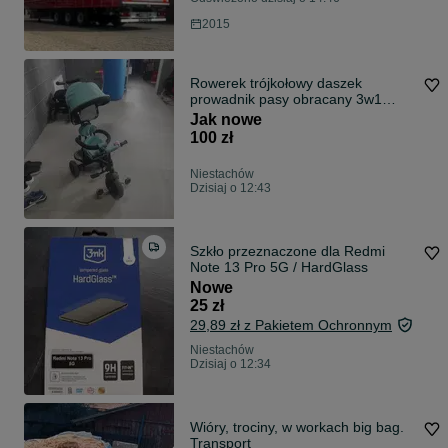
2015
Rowerek trójkołowy daszek
prowadnik pasy obracany 3w1
baby Tiger F
Jak nowe
100 zł
Niestachów
Dzisiaj o 12:43
Szkło przeznaczone dla Redmi
Note 13 Pro 5G / HardGlass
Nowe
25 zł
29,89 zł z Pakietem Ochronnym
Niestachów
Dzisiaj o 12:34
Wióry, trociny, w workach big bag.
Transport