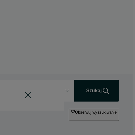
Odległość
+0 km
Szukaj
Obserwuj wyszukiwanie