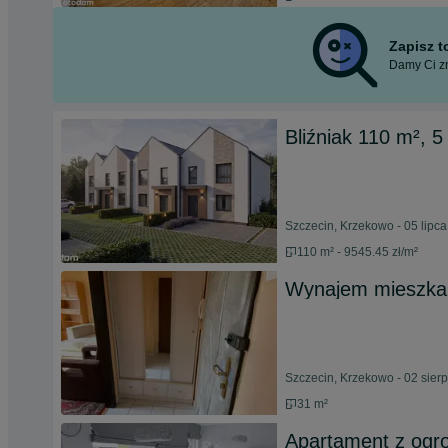
Zapisz 
Damy Ci zn
Bliźniak 110 m², 5
Szczecin, Krzekowo - 05 lipc
110 m² - 9545.45 zł/m²
Wynajem mieszka
Szczecin, Krzekowo - 02 sier
31 m²
Apartament z ogr