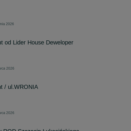
pnia 2026
nt od Lider House Deweloper
rwca 2026
nt / ul.WRONIA
rwca 2026