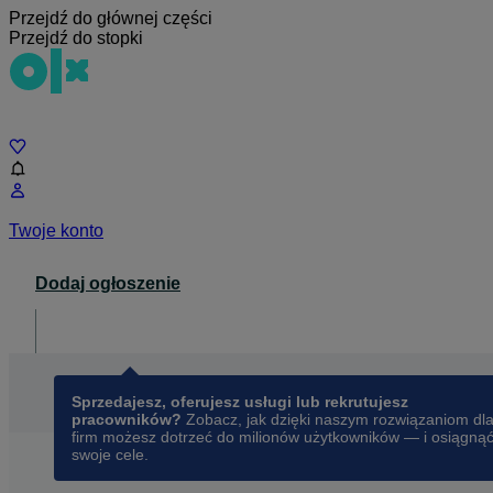
Przejdź do głównej części
Przejdź do stopki
Czat
Twoje konto
Dodaj ogłoszenie
Dla biznesu
opens in a new tab
Sprzedajesz, oferujesz usługi lub rekrutujesz
pracowników?
Zobacz, jak dzięki naszym rozwiązaniom dl
firm możesz dotrzeć do milionów użytkowników — i osiągną
swoje cele.