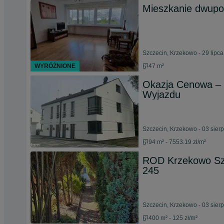
Mieszkanie dwup
Szczecin, Krzekowo - 29 lipc
WYRÓŻNIONE
47 m²
Okazja Cenowa –
Wyjazdu
Szczecin, Krzekowo - 03 sier
94 m² - 7553.19 zł/m²
ROD Krzekowo S
245
Szczecin, Krzekowo - 03 sier
400 m² - 125 zł/m²