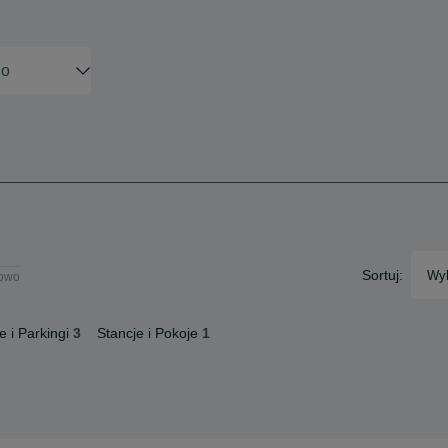
Sortuj:
Wyb
owo
 i Parkingi
3
Stancje i Pokoje
1