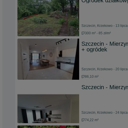
Ogródek działkow
Szczecin, Krzekowo - 13 lipc
300 m² - 85 zł/m²
Szczecin - Mierz
+ ogródek
Szczecin, Krzekowo - 20 lipc
86,10 m²
Szczecin - Mierzyn
Szczecin, Krzekowo - 24 lipc
74,22 m²