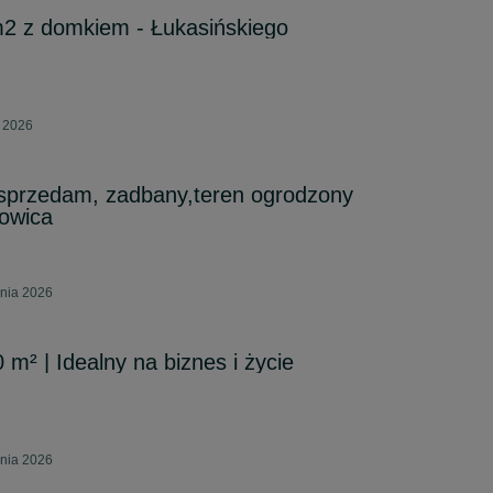
2 z domkiem - Łukasińskiego
a 2026
przedam, zadbany,teren ogrodzony
owica
pnia 2026
² | Idealny na biznes i życie
pnia 2026