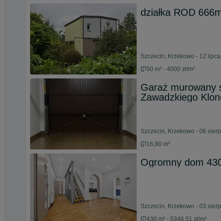
działka ROD 666m
Szczecin, Krzekowo - 12 lipc
50 m² - 4000 zł/m²
Garaż murowany s
Zawadzkiego Klon
Szczecin, Krzekowo - 06 sier
16,80 m²
Ogromny dom 430 m
Szczecin, Krzekowo - 03 sier
430 m² - 5346.51 zł/m²