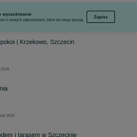
to wyszukiwanie
Zapisz
ać o nowych ogłoszeniach, które do niego pasują.
 pokoi | Krzekowo, Szczecin
a 2026
nia
pnia 2026
odem i tarasem w Szczecinie