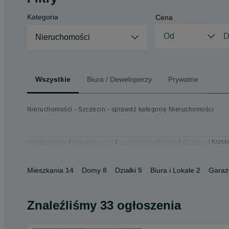
Kategoria
Cena
Nieruchomości
Wszystkie
Biura / Deweloperzy
Prywatne
Nieruchomości - Szczecin - sprawdź kategorię Nieruchomości
Strona główna
Nieruchomości
Zachodniopomorskie
Szczecin
Krzek
Mieszkania
14
Domy
8
Działki
5
Biura i Lokale
2
Garaże
Znaleźliśmy 33 ogłoszenia