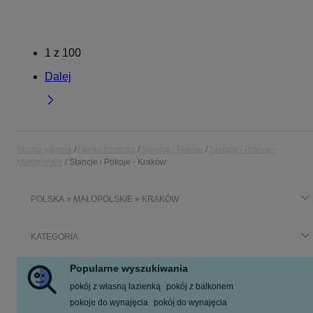
1
z
100
Dalej
Strona główna
Nieruchomości
Stancje i Pokoje
Stancje i Pokoje -
Małopolskie
Stancje i Pokoje - Kraków
POLSKA » MAŁOPOLSKIE » KRAKÓW
KATEGORIA
Popularne wyszukiwania
pokój z własną łazienką
pokój z balkonem
pokoje do wynajęcia
pokój do wynajęcia