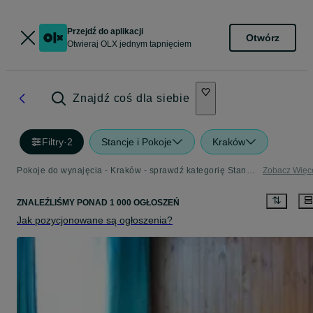
Przejdź do aplikacji
Otwórz
Otwieraj OLX jednym tapnięciem
Znajdź coś dla siebie
Filtry
·
2
Stancje i Pokoje
Kraków
Pokoje do wynajęcia - Kraków - sprawdź kategorię Stancje i Pokoje
Zobacz Więc
ZNALEŹLIŚMY
PONAD
1 000 OGŁOSZEŃ
Jak pozycjonowane są ogłoszenia?