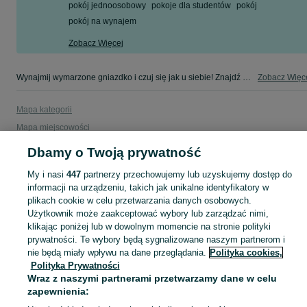
pokój jednoosobowy
pokoje dla studentów
pokój
pokój na wynajem
Zobacz Więcej
Wynajmij wymarzone gniazdko i czuj się jak u siebie! Znajdź idealne miejsce w kategorii Stancje i Pokoje na OLX - Kraków i okolice!
Zobacz Więc
Mapa kategorii
Mapa miejscowości
Mapa ministron
Dbamy o Twoją prywatność
Popularne wyszukiwania
My i nasi
447
partnerzy przechowujemy lub uzyskujemy dostęp do
informacji na urządzeniu, takich jak unikalne identyfikatory w
plikach cookie w celu przetwarzania danych osobowych.
Użytkownik może zaakceptować wybory lub zarządzać nimi,
klikając poniżej lub w dowolnym momencie na stronie polityki
prywatności. Te wybory będą sygnalizowane naszym partnerom i
nie będą miały wpływu na dane przeglądania.
Polityka cookies,
Polityka Prywatności
Wraz z naszymi partnerami przetwarzamy dane w celu
zapewnienia: