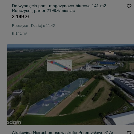
Do wynajęcia pom. magazynowo-biurowe 141 m2
Ropczyce , parter 2199zł/miesiąc
2 199 zł
Ropczyce
-
Dzisiaj o 11:42
141 m²
Atrakcyjna Nieruchomośc w strefie Przemysłowej81Ar