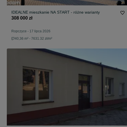
IDEALNE mieszkanie NA START - różne warianty
308 000 zł
Ropczyce
-
17 lipca 2026
40,36 m² - 7631.32 zł/m²