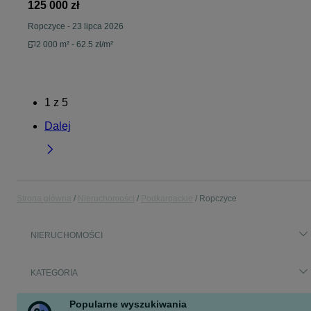
125 000 zł
Ropczyce
-
23 lipca 2026
2 000 m² - 62.5 zł/m²
1
z
5
Dalej
Strona główna
Nieruchomości
Podkarpackie
Ropczyce
NIERUCHOMOŚCI
KATEGORIA
Popularne wyszukiwania