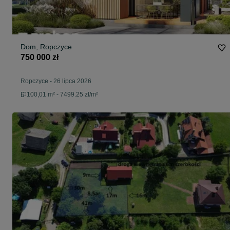
Dom, Ropczyce
750 000 zł
Ropczyce
-
26 lipca 2026
100,01 m² - 7499.25 zł/m²