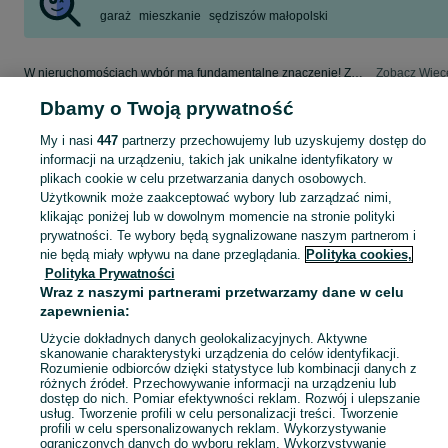
garaż
mieszkanie
sędziszów małopolski
W nieruchomościach wybór ma fundamentalne znaczenie! Znajdź wymarzony lokal w kategorii Nieruchomości na OLX - Ropczyce i okolice!
Zobacz Więc
Dbamy o Twoją prywatność
Mapa kategorii
My i nasi
447
partnerzy przechowujemy lub uzyskujemy dostęp do
Mapa miejscowości
informacji na urządzeniu, takich jak unikalne identyfikatory w
Mapa ministron
plikach cookie w celu przetwarzania danych osobowych.
Użytkownik może zaakceptować wybory lub zarządzać nimi,
Popularne wyszukiwania
klikając poniżej lub w dowolnym momencie na stronie polityki
prywatności. Te wybory będą sygnalizowane naszym partnerom i
nie będą miały wpływu na dane przeglądania.
Polityka cookies,
Polityka Prywatności
Wraz z naszymi partnerami przetwarzamy dane w celu
zapewnienia:
Użycie dokładnych danych geolokalizacyjnych. Aktywne
skanowanie charakterystyki urządzenia do celów identyfikacji.
Rozumienie odbiorców dzięki statystyce lub kombinacji danych z
różnych źródeł. Przechowywanie informacji na urządzeniu lub
dostęp do nich. Pomiar efektywności reklam. Rozwój i ulepszanie
usług. Tworzenie profili w celu personalizacji treści. Tworzenie
profili w celu spersonalizowanych reklam. Wykorzystywanie
ograniczonych danych do wyboru reklam. Wykorzystywanie