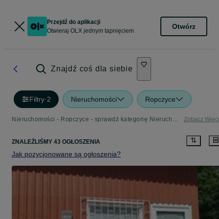
Przejdź do aplikacji
Otwórz
Otwieraj OLX jednym tapnięciem
Znajdź coś dla siebie
Filtry
·
2
Nieruchomości
Ropczyce
Nieruchomości - Ropczyce - sprawdź kategorię Nieruchomości
Zobacz Więc
ZNALEŹLIŚMY 43 OGŁOSZENIA
Jak pozycjonowane są ogłoszenia?