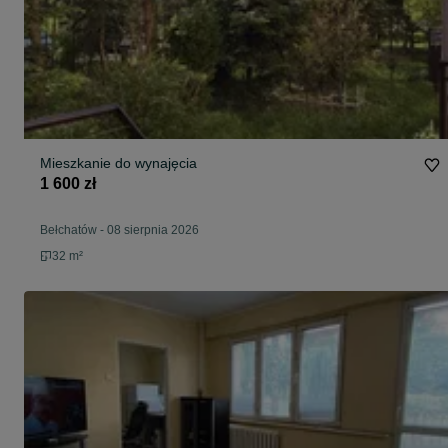
Mieszkanie do wynajęcia
1 600 zł
Bełchatów
-
08 sierpnia 2026
32 m²