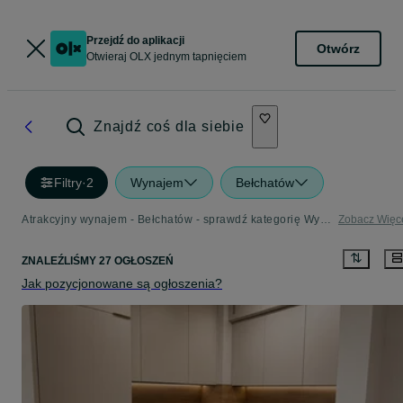
Przejdź do aplikacji
Otwórz
Otwieraj OLX jednym tapnięciem
Znajdź coś dla siebie
Filtry
·
2
Wynajem
Bełchatów
Atrakcyjny wynajem - Bełchatów - sprawdź kategorię Wynajem
Zobacz Więc
ZNALEŹLIŚMY 27 OGŁOSZEŃ
Jak pozycjonowane są ogłoszenia?