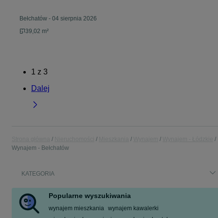
Bełchatów
-
04 sierpnia 2026
39,02 m²
1
z
3
Dalej
Strona główna
Nieruchomości
Mieszkania
Wynajem
Wynajem - Łódzkie
Wynajem - Bełchatów
KATEGORIA
Popularne wyszukiwania
wynajem mieszkania
wynajem kawalerki