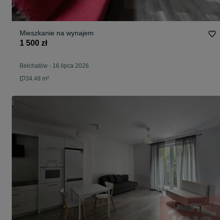
Mieszkanie na wynajem
1 500 zł
Bełchatów
-
16 lipca 2026
34,48 m²