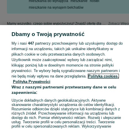
mieszkania do wynajęcia
meszkanie
hostel
mieszkanie na wynajem bełchatów
Mamy wszystko, czego sobie wypożyczysz! Znajdź ofertę dla siebie w kategorii Wynajem na OLX - Bełchatów i okolice!
Zobacz Więc
Dbamy o Twoją prywatność
Mapa kategorii
My i nasi
447
partnerzy przechowujemy lub uzyskujemy dostęp do
Mapa miejscowości
informacji na urządzeniu, takich jak unikalne identyfikatory w
Mapa ministron
plikach cookie w celu przetwarzania danych osobowych.
Użytkownik może zaakceptować wybory lub zarządzać nimi,
Popularne wyszukiwania
klikając poniżej lub w dowolnym momencie na stronie polityki
prywatności. Te wybory będą sygnalizowane naszym partnerom i
nie będą miały wpływu na dane przeglądania.
Polityka cookies,
Polityka Prywatności
Wraz z naszymi partnerami przetwarzamy dane w celu
zapewnienia:
Użycie dokładnych danych geolokalizacyjnych. Aktywne
skanowanie charakterystyki urządzenia do celów identyfikacji.
Rozumienie odbiorców dzięki statystyce lub kombinacji danych z
różnych źródeł. Przechowywanie informacji na urządzeniu lub
dostęp do nich. Pomiar efektywności reklam. Rozwój i ulepszanie
usług. Tworzenie profili w celu personalizacji treści. Tworzenie
profili w celu spersonalizowanych reklam. Wykorzystywanie