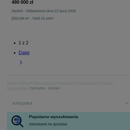
490 000 zł
Zwoleń
-
Odświeżono dnia 22 lipca 2026
63,89 m² - 7669.43 zł/m²
1
z
2
Dalej
Strona główna
Nieruchomości
Mieszkania
Sprzedaż
Sprzedaż -
Mazowieckie
Sprzedaż - Zwoleń
KATEGORIA
Popularne wyszukiwania
mieszkanie na sprzedaż