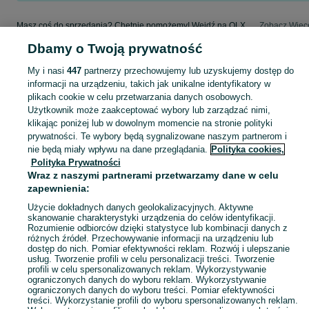
Masz coś do sprzedania? Chętnie pomożemy! Wejdź na OLX, dodaj ofertę i sprzedaj w kategorii Sprzedaż - Zwoleń i okolice!
Zobacz Więc
Dbamy o Twoją prywatność
Mapa kategorii
My i nasi
447
partnerzy przechowujemy lub uzyskujemy dostęp do
Mapa miejscowości
informacji na urządzeniu, takich jak unikalne identyfikatory w
Mapa ministron
plikach cookie w celu przetwarzania danych osobowych.
Użytkownik może zaakceptować wybory lub zarządzać nimi,
Popularne wyszukiwania
klikając poniżej lub w dowolnym momencie na stronie polityki
prywatności. Te wybory będą sygnalizowane naszym partnerom i
nie będą miały wpływu na dane przeglądania.
Polityka cookies,
Polityka Prywatności
Wraz z naszymi partnerami przetwarzamy dane w celu
zapewnienia:
Użycie dokładnych danych geolokalizacyjnych. Aktywne
skanowanie charakterystyki urządzenia do celów identyfikacji.
Rozumienie odbiorców dzięki statystyce lub kombinacji danych z
różnych źródeł. Przechowywanie informacji na urządzeniu lub
dostęp do nich. Pomiar efektywności reklam. Rozwój i ulepszanie
usług. Tworzenie profili w celu personalizacji treści. Tworzenie
profili w celu spersonalizowanych reklam. Wykorzystywanie
ograniczonych danych do wyboru reklam. Wykorzystywanie
ograniczonych danych do wyboru treści. Pomiar efektywności
treści. Wykorzystanie profili do wyboru spersonalizowanych reklam.