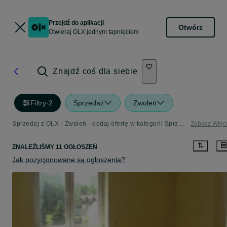
Przejdź do aplikacji
Otwórz
Otwieraj OLX jednym tapnięciem
Znajdź coś dla siebie
Filtry
·
2
Sprzedaż
Zwoleń
Sprzedaj z OLX - Zwoleń - dodaj ofertę w kategorii Sprzedaż
Zobacz Więc
ZNALEŹLIŚMY 11 OGŁOSZEŃ
Jak pozycjonowane są ogłoszenia?