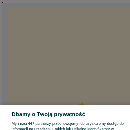
Dbamy o Twoją prywatność
My i nasi
447
partnerzy przechowujemy lub uzyskujemy dostęp do
informacji na urządzeniu, takich jak unikalne identyfikatory w