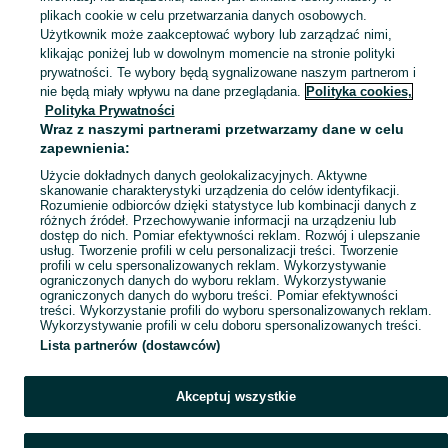
plikach cookie w celu przetwarzania danych osobowych.
Użytkownik może zaakceptować wybory lub zarządzać nimi,
klikając poniżej lub w dowolnym momencie na stronie polityki
Ups! Coś poszło nie tak...
prywatności. Te wybory będą sygnalizowane naszym partnerom i
nie będą miały wpływu na dane przeglądania.
Polityka cookies,
Odśwież lub wróć na stronę główną
Polityka Prywatności
Wraz z naszymi partnerami przetwarzamy dane w celu
zapewnienia:
Odśwież
Użycie dokładnych danych geolokalizacyjnych. Aktywne
skanowanie charakterystyki urządzenia do celów identyfikacji.
Rozumienie odbiorców dzięki statystyce lub kombinacji danych z
różnych źródeł. Przechowywanie informacji na urządzeniu lub
dostęp do nich. Pomiar efektywności reklam. Rozwój i ulepszanie
usług. Tworzenie profili w celu personalizacji treści. Tworzenie
profili w celu spersonalizowanych reklam. Wykorzystywanie
ograniczonych danych do wyboru reklam. Wykorzystywanie
ograniczonych danych do wyboru treści. Pomiar efektywności
treści. Wykorzystanie profili do wyboru spersonalizowanych reklam.
Wykorzystywanie profili w celu doboru spersonalizowanych treści.
Lista partnerów (dostawców)
Akceptuj wszystkie