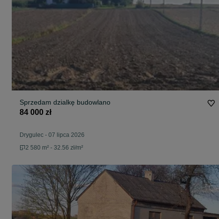
Sprzedam dzialkę budowlano
84 000 zł
Drygulec
-
07 lipca 2026
2 580 m² - 32.56 zł/m²