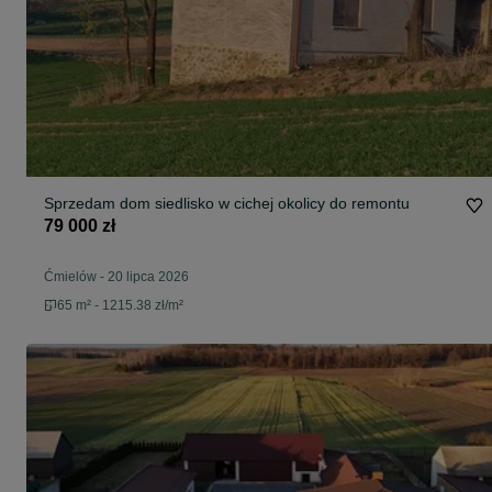
Sprzedam dom siedlisko w cichej okolicy do remontu
79 000 zł
Ćmielów
-
20 lipca 2026
65 m² - 1215.38 zł/m²