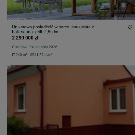
Unikatowa posiadłość w sercu lasu+wiata z
bali+sauna+grill+2,5h las
2 290 000 zł
Ćmielów
-
04 sierpnia 2026
240 m² - 9541.67 zł/m²