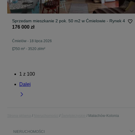
Sprzedam mieszkanie 2 pok. 50 m2 w Ćmielowie - Rynek 4
176 000 zł
Ćmielów
-
18 lipca 2026
50 m² - 3520 zł/m²
1
z
100
Dalej
Strona główna
Nieruchomości
Świętokrzyskie
Małachów-Kolonia
NIERUCHOMOŚCI