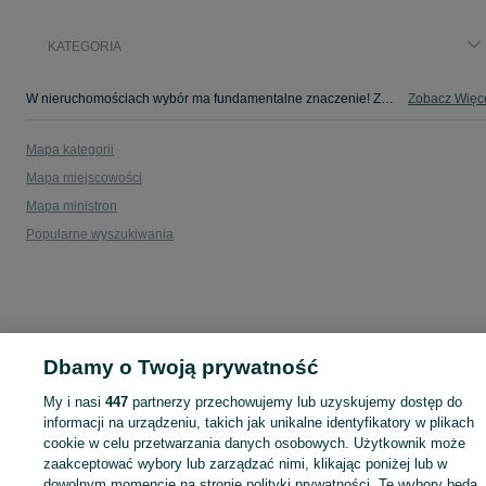
KATEGORIA
W nieruchomościach wybór ma fundamentalne znaczenie! Znajdź wymarzony lokal w kategorii Nieruchomości na OLX - Małachów-Kolonia i okolice!
Zobacz Więc
Mapa kategorii
Mapa miejscowości
Mapa ministron
Popularne wyszukiwania
Dbamy o Twoją prywatność
My i nasi
447
partnerzy przechowujemy lub uzyskujemy dostęp do
informacji na urządzeniu, takich jak unikalne identyfikatory w plikach
cookie w celu przetwarzania danych osobowych. Użytkownik może
zaakceptować wybory lub zarządzać nimi, klikając poniżej lub w
dowolnym momencie na stronie polityki prywatności. Te wybory będą