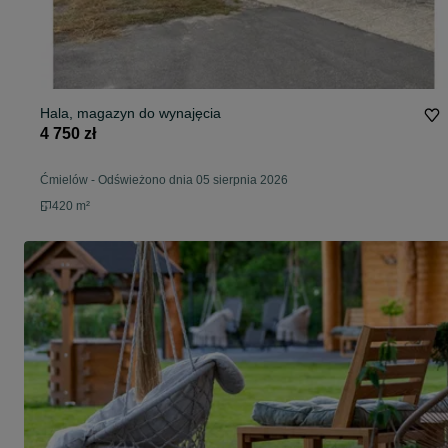
Hala, magazyn do wynajęcia
4 750 zł
Ćmielów
-
Odświeżono dnia 05 sierpnia 2026
420 m²