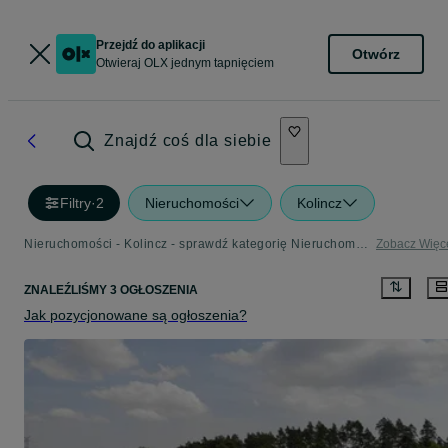
Przejdź do aplikacji
Otwórz
Otwieraj OLX jednym tapnięciem
Znajdź coś dla siebie
Filtry
·
2
Nieruchomości
Kolincz
Nieruchomości - Kolincz - sprawdź kategorię Nieruchomości
Zobacz Więc
ZNALEŹLIŚMY 3 OGŁOSZENIA
Jak pozycjonowane są ogłoszenia?