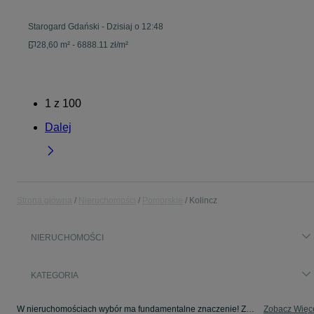
Starogard Gdański
-
Dzisiaj o 12:48
28,60 m² - 6888.11 zł/m²
1
z
100
Dalej
Strona główna
Nieruchomości
Pomorskie
Kolincz
NIERUCHOMOŚCI
KATEGORIA
W nieruchomościach wybór ma fundamentalne znaczenie! Znajdź wymarzony lokal w kategorii Nieruchomości na OLX - Kolincz i okolice!
Zobacz Więc