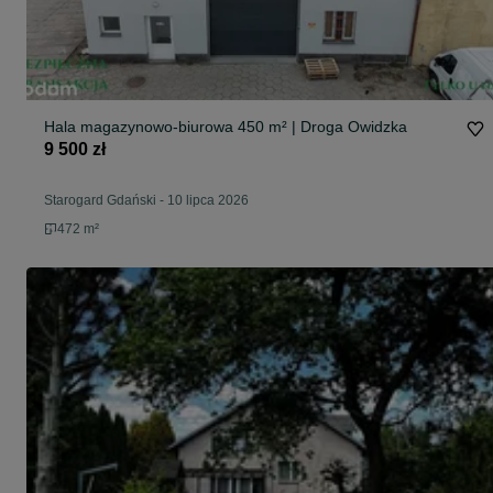
Hala magazynowo-biurowa 450 m² | Droga Owidzka
9 500 zł
Starogard Gdański
-
10 lipca 2026
472 m²