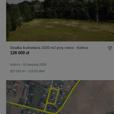
Działka budowlana 1020 m2 przy rzece - Kolincz
126 000 zł
Kolincz
-
03 sierpnia 2026
1 020 m² - 123.53 zł/m²