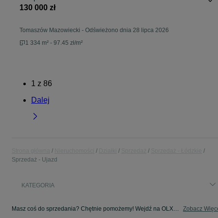
130 000 zł
Tomaszów Mazowiecki
-
Odświeżono dnia 28 lipca 2026
1 334 m² - 97.45 zł/m²
1
z
86
Dalej
Strona główna
Nieruchomości
Działki
Sprzedaż
Sprzedaż - Łódzkie
Sprzedaż - Ujazd
KATEGORIA
Masz coś do sprzedania? Chętnie pomożemy! Wejdź na OLX, dodaj ofertę i sprzedaj w kategorii Sprzedaż - Ujazd i okolice!
Zobacz Więc