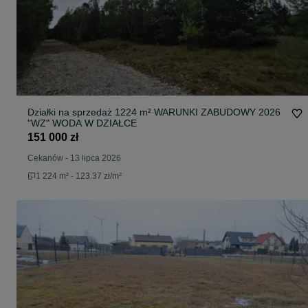
Działki na sprzedaż 1224 m² WARUNKI ZABUDOWY 2026
"WZ" WODA W DZIAŁCE
151 000 zł
Cekanów
-
13 lipca 2026
1 224 m² - 123.37 zł/m²