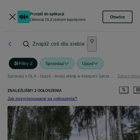
Przejdź do aplikacji
Otwórz
Otwieraj OLX jednym tapnięciem
Znajdź coś dla siebie
Filtry
·
2
Sprzedaż
Ujazd
Sprzedaj z OLX - Ujazd - dodaj ofertę w kategorii Sprzedaż
Zobacz Więc
ZNALEŹLIŚMY 2 OGŁOSZENIA
Jak pozycjonowane są ogłoszenia?