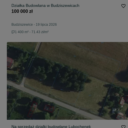
Działka Budowlana w Budziszewicach
100 000 zł
Budziszewice
-
19 lipca 2026
1 400 m² - 71.43 zł/m²
Na sprzedaż dzialki budowlane Lubochenek