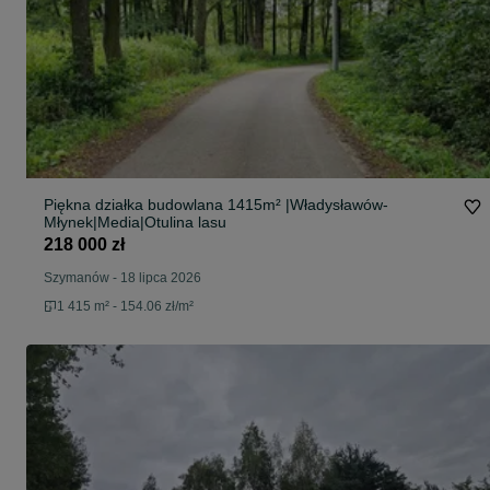
Piękna działka budowlana 1415m² |Władysławów-
Młynek|Media|Otulina lasu
218 000 zł
Szymanów
-
18 lipca 2026
1 415 m² - 154.06 zł/m²