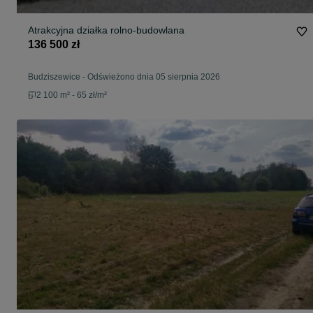
Atrakcyjna działka rolno-budowlana
136 500 zł
Budziszewice
-
Odświeżono dnia 05 sierpnia 2026
2 100 m² - 65 zł/m²