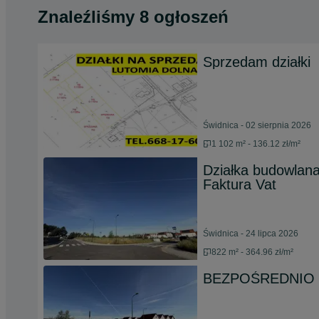
Znaleźliśmy 8 ogłoszeń
Sprzedam działki
Świdnica - 02 sierpnia 2026
1 102 m² - 136.12 zł/m²
Działka budowlan
Faktura Vat
Świdnica - 24 lipca 2026
822 m² - 364.96 zł/m²
BEZPOŚREDNIO Dz