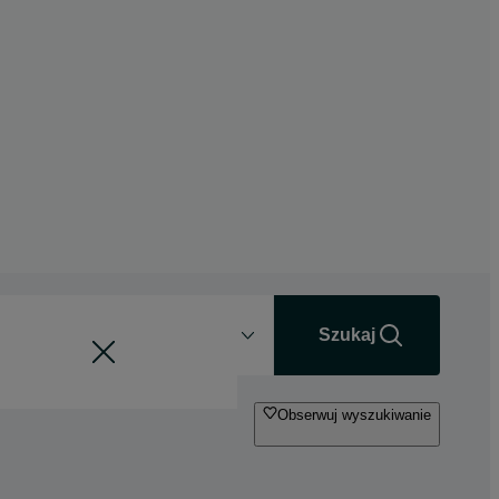
Odległość
+0 km
Szukaj
Obserwuj wyszukiwanie