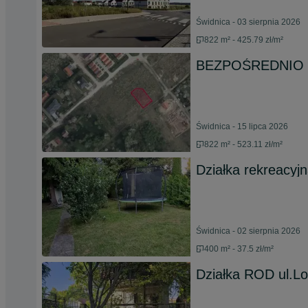
Świdnica - 03 sierpnia 2026
822 m² - 425.79 zł/m²
BEZPOŚREDNIO Dz
Świdnica - 15 lipca 2026
822 m² - 523.11 zł/m²
Działka rekreacyj
Świdnica - 02 sierpnia 2026
400 m² - 37.5 zł/m²
Działka ROD ul.L