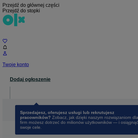
Przejdź do głównej części
Przejdź do stopki
Czat
Twoje konto
Dodaj ogłoszenie
Dla biznesu
opens in a new tab
Sprzedajesz, oferujesz usługi lub rekrutujesz
pracowników?
Zobacz, jak dzięki naszym rozwiązaniom dl
firm możesz dotrzeć do milionów użytkowników — i osiągną
swoje cele.