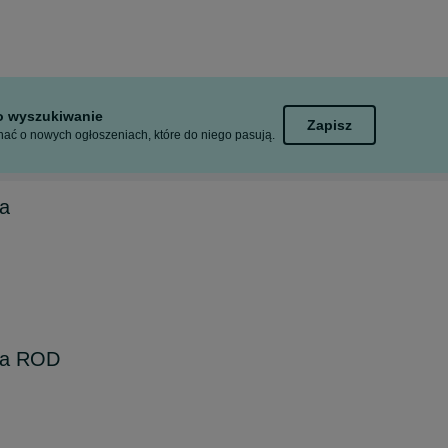
to wyszukiwanie
Zapisz
ać o nowych ogłoszeniach, które do niego pasują.
na
jna ROD