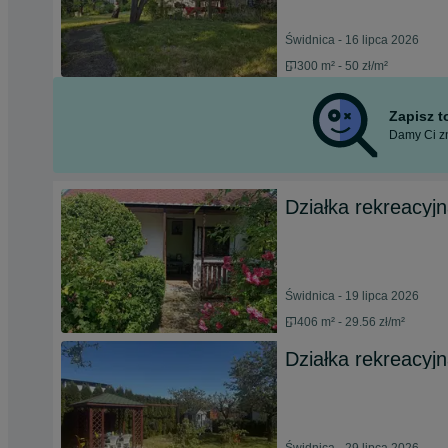
Świdnica - 16 lipca 2026
300 m² - 50 zł/m²
Zapisz 
Damy Ci zn
Działka rekreacyj
Świdnica - 19 lipca 2026
406 m² - 29.56 zł/m²
Działka rekreacy