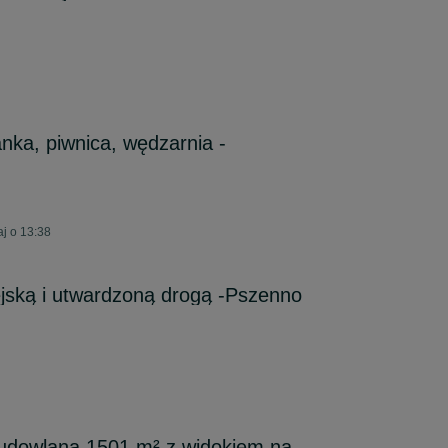
nka, piwnica, wędzarnia -
j o 13:38
ejską i utwardzoną drogą -Pszenno
budowlana 1501 m² z widokiem na