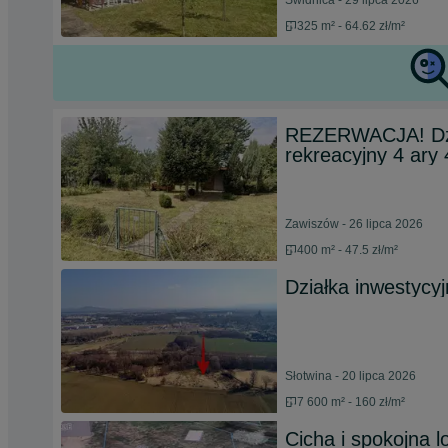
Świdnica - 29 lipca 2026
325 m² - 64.62 zł/m²
REZERWACJA! Dzi
rekreacyjny 4 ary
Zawiszów - 26 lipca 2026
400 m² - 47.5 zł/m²
Działka inwestycy
Słotwina - 20 lipca 2026
7 600 m² - 160 zł/m²
Cicha i spokojna l