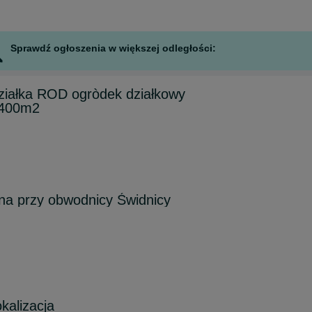
Sprawdź ogłoszenia w większej odległości:
ałka ROD ogròdek działkowy
 400m2
jna przy obwodnicy Świdnicy
okalizacja