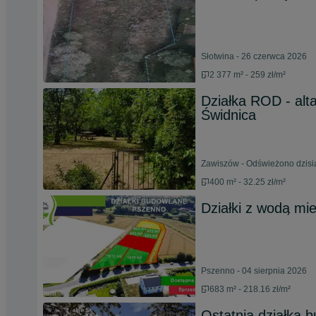
Słotwina - 26 czerwca 2026
2 377 m² - 259 zł/m²
Działka ROD - alta
Świdnica
Zawiszów - Odświeżono dzisia
400 m² - 32.25 zł/m²
Działki z wodą mi
Pszenno - 04 sierpnia 2026
683 m² - 218.16 zł/m²
Ostatnia działka 