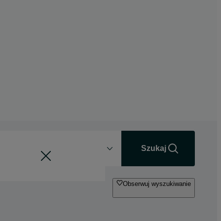
Odległość
+0 km
Szukaj
Obserwuj wyszukiwanie