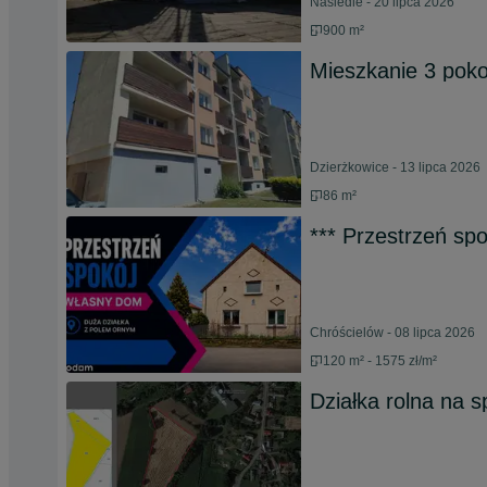
Nasiedle - 20 lipca 2026
900 m²
Mieszkanie 3 pok
Dzierżkowice - 13 lipca 2026
86 m²
*** Przestrzeń sp
Chróścielów - 08 lipca 2026
120 m² - 1575 zł/m²
Działka rolna na 