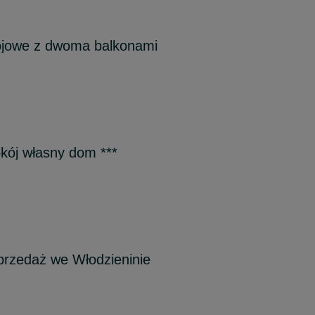
ojowe z dwoma balkonami
okój własny dom ***
sprzedaż we Włodzieninie