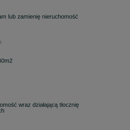
m lub zamienię nieruchomość
6
40m2
mość wraz działającą tłocznię
ch