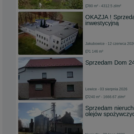
80 m² - 4312.5 zł/m²
OKAZJA ! Sprzeda
inwestycyjną
Jakubowice - 12 czerwca 202
1 146 m²
Sprzedam Dom 2
Lewice - 03 sierpnia 2026
240 m² - 1666.67 zł/m²
Sprzedam nierucho
olejów spożywczy