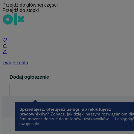
Przejdź do głównej części
Przejdź do stopki
Czat
Twoje konto
Dodaj ogłoszenie
Dla biznesu
opens in a new tab
Sprzedajesz, oferujesz usługi lub rekrutujesz
pracowników?
Zobacz, jak dzięki naszym rozwiązaniom dl
firm możesz dotrzeć do milionów użytkowników — i osiągną
swoje cele.