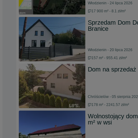
Włodzienin - 24 lipca 2026
17 900 m² - 8.1 zł/m²
Sprzedam Dom Do
Branice
Włodzienin - 20 lipca 2026
157 m² - 955.41 zł/m²
Dom na sprzedaż 
Chróścielów - 05 sierpnia 20
178 m² - 2241.57 zł/m²
Wolnostojący dom 
m² w wsi