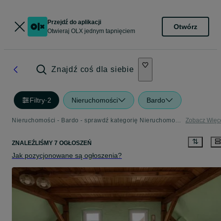
Przejdź do aplikacji
Otwórz
Otwieraj OLX jednym tapnięciem
Znajdź coś dla siebie
Filtry
·
2
Nieruchomości
Bardo
Nieruchomości - Bardo - sprawdź kategorię Nieruchomości
Zobacz Więc
ZNALEŹLIŚMY 7 OGŁOSZEŃ
Jak pozycjonowane są ogłoszenia?