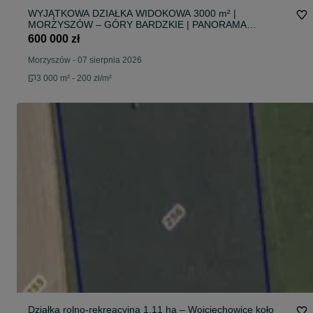
WYJĄTKOWA DZIAŁKA WIDOKOWA 3000 m² |
MORZYSZÓW – GÓRY BARDZKIE | PANORAMA
SUDETÓW Są miejsca, które zachwycają od pierwszego
600 000 zł
spojrzenia…
Morzyszów
-
07 sierpnia 2026
3 000 m² - 200 zł/m²
Działka rolno-rekreacyjna 1,11 ha – Wojciechowice koło