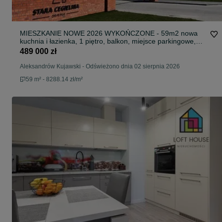
MIESZKANIE NOWE 2026 WYKOŃCZONE - 59m2 nowa
kuchnia i łazienka, 1 piętro, balkon, miejsce parkingowe,
osiedle zamknięte
489 000 zł
Aleksandrów Kujawski
-
Odświeżono dnia 02 sierpnia 2026
59 m² - 8288.14 zł/m²