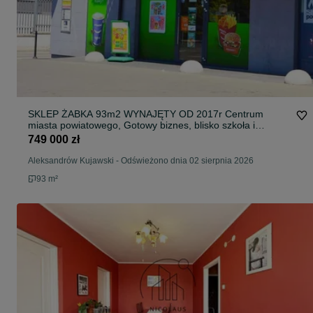
SKLEP ŻABKA 93m2 WYNAJĘTY OD 2017r Centrum
miasta powiatowego, Gotowy biznes, blisko szkoła i
dworzec
749 000 zł
Aleksandrów Kujawski
-
Odświeżono dnia 02 sierpnia 2026
93 m²