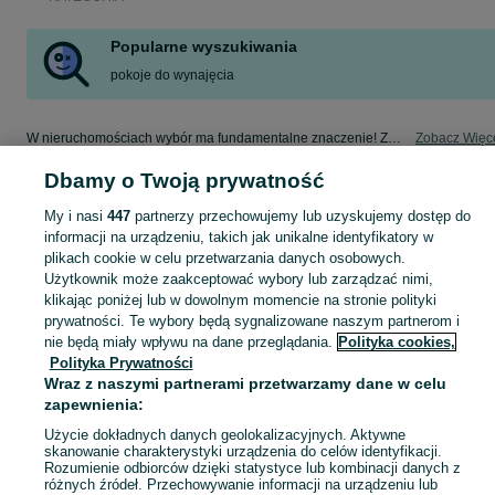
Popularne wyszukiwania
pokoje do wynajęcia
W nieruchomościach wybór ma fundamentalne znaczenie! Znajdź wymarzony lokal w kategorii Nieruchomości na OLX - Aleksandrów Kujawski i okolice!
Zobacz Więc
Dbamy o Twoją prywatność
Mapa kategorii
My i nasi
447
partnerzy przechowujemy lub uzyskujemy dostęp do
Mapa miejscowości
informacji na urządzeniu, takich jak unikalne identyfikatory w
Mapa ministron
plikach cookie w celu przetwarzania danych osobowych.
Popularne wyszukiwania
Użytkownik może zaakceptować wybory lub zarządzać nimi,
klikając poniżej lub w dowolnym momencie na stronie polityki
prywatności. Te wybory będą sygnalizowane naszym partnerom i
nie będą miały wpływu na dane przeglądania.
Polityka cookies,
Polityka Prywatności
Wraz z naszymi partnerami przetwarzamy dane w celu
zapewnienia:
Użycie dokładnych danych geolokalizacyjnych. Aktywne
skanowanie charakterystyki urządzenia do celów identyfikacji.
Rozumienie odbiorców dzięki statystyce lub kombinacji danych z
różnych źródeł. Przechowywanie informacji na urządzeniu lub