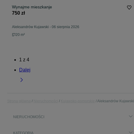
Wynajme mieszkanje
750 zł
Aleksandrów Kujawski
-
06 sierpnia 2026
20 m²
1
z
4
Dalej
Strona główna
Nieruchomości
Kujawsko-pomorskie
Aleksandrów Kujawski
NIERUCHOMOŚCI
KATEGORIA