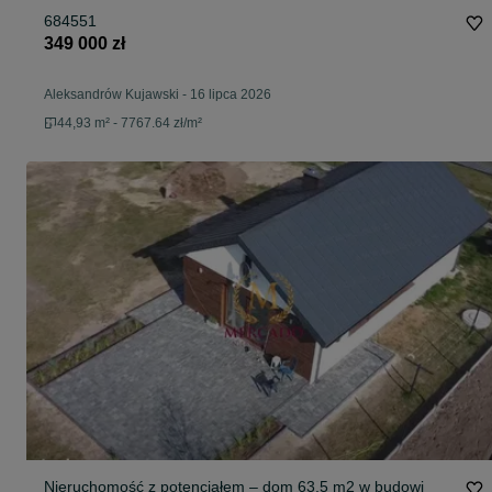
684551
349 000 zł
Aleksandrów Kujawski
-
16 lipca 2026
44,93 m² - 7767.64 zł/m²
Nieruchomość z potencjałem – dom 63,5 m2 w budowi