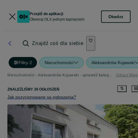
Przejdź do aplikacji
Otwórz
Otwieraj OLX jednym tapnięciem
Znajdź coś dla siebie
Filtry
·
2
Nieruchomości
Aleksandrów Kujawski
Nieruchomości - Aleksandrów Kujawski - sprawdź kategorię Nieruchomości
Zobacz Więc
ZNALEŹLIŚMY 38 OGŁOSZEŃ
Jak pozycjonowane są ogłoszenia?