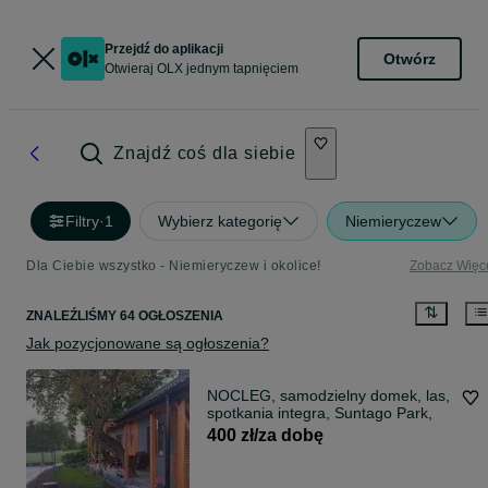
Przejdź do aplikacji
Otwórz
Otwieraj OLX jednym tapnięciem
Znajdź coś dla siebie
Filtry
·
1
Wybierz kategorię
Niemieryczew
Dla Ciebie wszystko - Niemieryczew i okolice!
Zobacz Więc
ZNALEŹLIŚMY 64 OGŁOSZENIA
Jak pozycjonowane są ogłoszenia?
NOCLEG, samodzielny domek, las,
spotkania integra, Suntago Park,
400 zł/za dobę