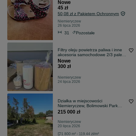
Youngstyle
Nowe
45 zł
50,08 zł z Pakietem Ochronnym
Niemieryczew
26 lipca 2026
31
Pozostałe
Filtry oleju powietrza paliwa i inne
akcesoria samochodowe 2/3 palety
Fleetguard
Nowe
300 zł
Niemieryczew
24 lipca 2026
Działka w miejscowości
Niemieryczew, Bolimowski Park
Krajobrazowy
215 000 zł
Niemieryczew
20 lipca 2026
1 800 m² - 119.44 zł/m²