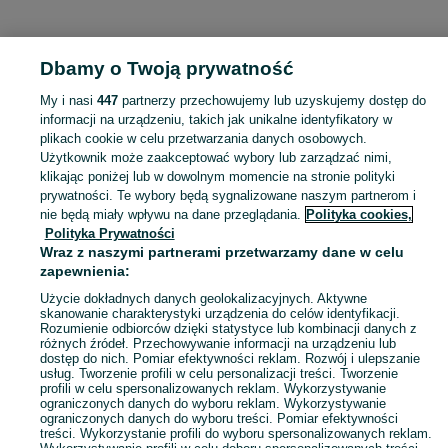
KATEGORIA
Dbamy o Twoją prywatność
Popularne wyszukiwania
My i nasi
447
partnerzy przechowujemy lub uzyskujemy dostęp do
deska 25mm
informacji na urządzeniu, takich jak unikalne identyfikatory w
plikach cookie w celu przetwarzania danych osobowych.
Użytkownik może zaakceptować wybory lub zarządzać nimi,
Skorzystaj z największego serwisu ogłoszeniowego - Niemieryczew i okolice! Kupuj to, czego pragniesz i sprzedawaj to, czego już nie potrzebujesz!
Zobacz Więc
klikając poniżej lub w dowolnym momencie na stronie polityki
prywatności. Te wybory będą sygnalizowane naszym partnerom i
nie będą miały wpływu na dane przeglądania.
Polityka cookies,
Mapa kategorii
Polityka Prywatności
Mapa miejscowości
Wraz z naszymi partnerami przetwarzamy dane w celu
zapewnienia:
Mapa ministron
Popularne wyszukiwania
Użycie dokładnych danych geolokalizacyjnych. Aktywne
skanowanie charakterystyki urządzenia do celów identyfikacji.
Rozumienie odbiorców dzięki statystyce lub kombinacji danych z
różnych źródeł. Przechowywanie informacji na urządzeniu lub
dostęp do nich. Pomiar efektywności reklam. Rozwój i ulepszanie
usług. Tworzenie profili w celu personalizacji treści. Tworzenie
profili w celu spersonalizowanych reklam. Wykorzystywanie
ograniczonych danych do wyboru reklam. Wykorzystywanie
ograniczonych danych do wyboru treści. Pomiar efektywności
treści. Wykorzystanie profili do wyboru spersonalizowanych reklam.