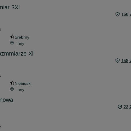
iar 3Xl
158,
6
Srebrny
Inny
ozmmiarze Xl
158,
6
Niebieski
Inny
 nowa
23,
6