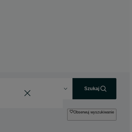
Odległość
+0 km
Szukaj
Obserwuj wyszukiwanie