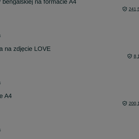
 bengalskiej na formacie A4
241,
6
a na zdjęcie LOVE
8,
6
ie A4
200,
6