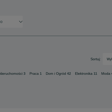
Sortuj:
Wyb
Nieruchomości
3
Praca
1
Dom i Ogród
42
Elektronika
11
Moda