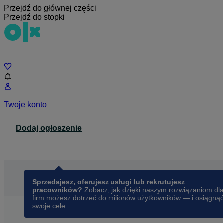
Przejdź do głównej części
Przejdź do stopki
Czat
Twoje konto
Dodaj ogłoszenie
Dla biznesu
opens in a new tab
Sprzedajesz, oferujesz usługi lub rekrutujesz
pracowników?
Zobacz, jak dzięki naszym rozwiązaniom dl
firm możesz dotrzeć do milionów użytkowników — i osiągną
swoje cele.