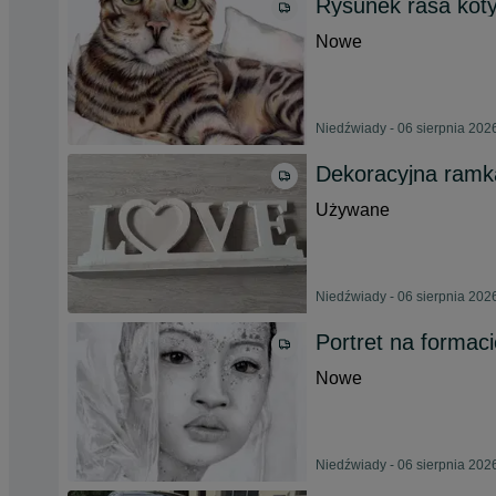
Rysunek rasa koty
Nowe
Niedźwiady - 06 sierpnia 202
Dekoracyjna ramk
Używane
Niedźwiady - 06 sierpnia 202
Portret na formac
Nowe
Niedźwiady - 06 sierpnia 202