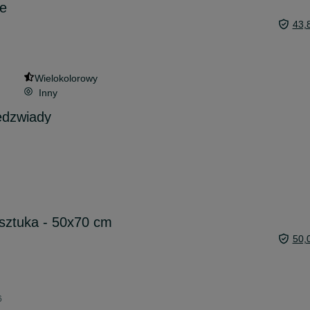
ie
43,
Wielokolorowy
Inny
edzwiady
, sztuka - 50x70 cm
50,
6