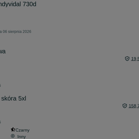
ndyvidal 730d
a 06 sierpnia 2026
wa
19,
6
skóra 5xl
158,
6
Czarny
Inny