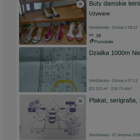
Buty damskie letn
Używane
Niedźwiady - Dzisiaj o 08:22
38
Pozostałe
Dzialka 1000m Ni
Niedźwiady - Dzisiaj o 07:13
1 015 m² - 216.75 zł/m²
Plakat, serigrafia
Niedźwiady - 07 sierpnia 202