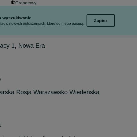
Granatowy
to wyszukiwanie
Zapisz
ać o nowych ogłoszeniach, które do niego pasują.
racy 1, Nowa Era
6
carska Rosja Warszawsko Wiedeńska
6