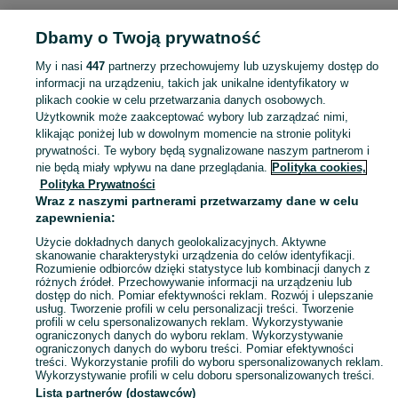
KATEGORIA
Dbamy o Twoją prywatność
Popularne wyszukiwania
My i nasi
447
partnerzy przechowujemy lub uzyskujemy dostęp do
dom
informacji na urządzeniu, takich jak unikalne identyfikatory w
plikach cookie w celu przetwarzania danych osobowych.
Użytkownik może zaakceptować wybory lub zarządzać nimi,
Skorzystaj z największego serwisu ogłoszeniowego - Niedrzew I i okolice! Kupuj to, czego pragniesz i sprzedawaj to, czego już nie potrzebujesz!
Zobacz Więc
klikając poniżej lub w dowolnym momencie na stronie polityki
prywatności. Te wybory będą sygnalizowane naszym partnerom i
nie będą miały wpływu na dane przeglądania.
Polityka cookies,
Mapa kategorii
Polityka Prywatności
Mapa miejscowości
Wraz z naszymi partnerami przetwarzamy dane w celu
zapewnienia:
Mapa ministron
Użycie dokładnych danych geolokalizacyjnych. Aktywne
Popularne wyszukiwania
skanowanie charakterystyki urządzenia do celów identyfikacji.
Rozumienie odbiorców dzięki statystyce lub kombinacji danych z
różnych źródeł. Przechowywanie informacji na urządzeniu lub
dostęp do nich. Pomiar efektywności reklam. Rozwój i ulepszanie
usług. Tworzenie profili w celu personalizacji treści. Tworzenie
profili w celu spersonalizowanych reklam. Wykorzystywanie
ograniczonych danych do wyboru reklam. Wykorzystywanie
ograniczonych danych do wyboru treści. Pomiar efektywności
treści. Wykorzystanie profili do wyboru spersonalizowanych reklam.
Wykorzystywanie profili w celu doboru spersonalizowanych treści.
Lista partnerów (dostawców)