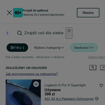
Przejdź do aplikacji
Otwórz
Otwieraj OLX jednym tapnięciem
Znajdź coś dla siebie
Filtry
·
1
Wybierz kategorię
Niedrzew I
Dla Ciebie wszystko - Niedrzew I i okolice!
Zobacz Więc
ZNALEŹLIŚMY 196 OGŁOSZEŃ
Jak pozycjonowane są ogłoszenia?
Logitech G Pro X Superlight
Używane
399 zł
421,34 zł z Pakietem Ochronnym