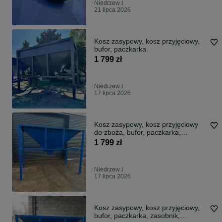
Niedrzew I
21 lipca 2026
Kosz zasypowy, kosz przyjęciowy,
bufor, paczkarka.
1 799 zł
Niedrzew I
17 lipca 2026
Kosz zasypowy, kosz przyjęciowy
do zboża, bufor, paczkarka,
zasobnik, separator
1 799 zł
Niedrzew I
17 lipca 2026
Kosz zasypowy, kosz przyjęciowy,
bufor, paczkarka, zasobnik,