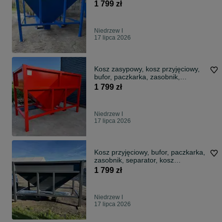
separator
1 799 zł
Niedrzew I
17 lipca 2026
Kosz zasypowy, kosz przyjęciowy,
bufor, paczkarka, zasobnik,
separator
1 799 zł
Niedrzew I
17 lipca 2026
Kosz przyjęciowy, bufor, paczkarka,
zasobnik, separator, kosz
zasypowy
1 799 zł
Niedrzew I
17 lipca 2026