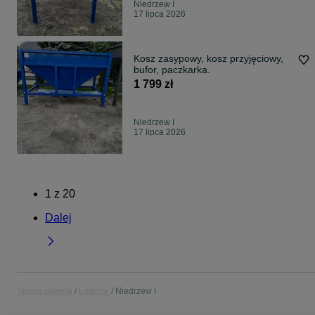
Niedrzew I
17 lipca 2026
Kosz zasypowy, kosz przyjęciowy,
bufor, paczkarka.
1 799 zł
Niedrzew I
17 lipca 2026
1
z
20
Dalej
Strona główna
Łódzkie
Niedrzew I