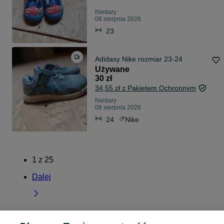
Niedary
08 sierpnia 2026
23
Adidasy Nike rozmiar 23-24
Używane
30 zł
34,55 zł z Pakietem Ochronnym
Niedary
08 sierpnia 2026
24
Nike
1
z
25
Dalej