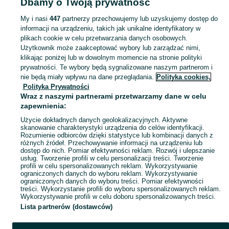
Dbamy o Twoją prywatność
Strona główna
Dolnośląskie
Niedary
My i nasi
447
partnerzy przechowujemy lub uzyskujemy dostęp do
informacji na urządzeniu, takich jak unikalne identyfikatory w
KATEGORIA
plikach cookie w celu przetwarzania danych osobowych.
Użytkownik może zaakceptować wybory lub zarządzać nimi,
Skorzystaj z największego serwisu ogłoszeniowego - Niedary i okolice! Kupuj to, czego pragniesz i sprzedawaj to, czego już nie potrzebujesz!
Zobacz Więc
klikając poniżej lub w dowolnym momencie na stronie polityki
prywatności. Te wybory będą sygnalizowane naszym partnerom i
nie będą miały wpływu na dane przeglądania.
Polityka cookies,
Mapa kategorii
Polityka Prywatności
Mapa miejscowości
Wraz z naszymi partnerami przetwarzamy dane w celu
zapewnienia:
Mapa ministron
Użycie dokładnych danych geolokalizacyjnych. Aktywne
Popularne wyszukiwania
skanowanie charakterystyki urządzenia do celów identyfikacji.
Rozumienie odbiorców dzięki statystyce lub kombinacji danych z
różnych źródeł. Przechowywanie informacji na urządzeniu lub
dostęp do nich. Pomiar efektywności reklam. Rozwój i ulepszanie
usług. Tworzenie profili w celu personalizacji treści. Tworzenie
profili w celu spersonalizowanych reklam. Wykorzystywanie
ograniczonych danych do wyboru reklam. Wykorzystywanie
ograniczonych danych do wyboru treści. Pomiar efektywności
treści. Wykorzystanie profili do wyboru spersonalizowanych reklam.
Wykorzystywanie profili w celu doboru spersonalizowanych treści.
Lista partnerów (dostawców)