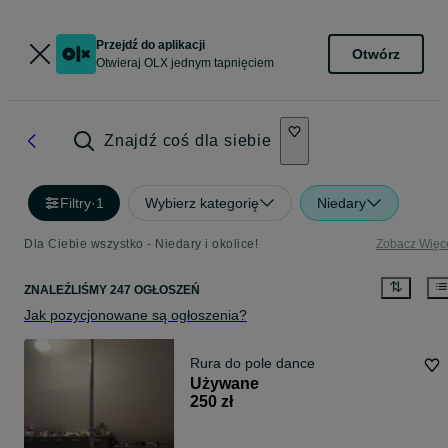
Przejdź do aplikacji
Otwórz
Otwieraj OLX jednym tapnięciem
Znajdź coś dla siebie
Filtry
·
1
Wybierz kategorię
Niedary
Dla Ciebie wszystko - Niedary i okolice!
Zobacz Więc
ZNALEŹLIŚMY 247 OGŁOSZEŃ
Jak pozycjonowane są ogłoszenia?
Rura do pole dance
Używane
250 zł