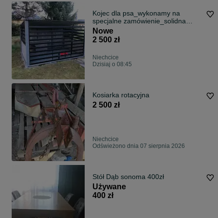
Kojec dla psa_wykonamy na
specjalne zamówienie_solidna
jakość!
Nowe
2 500 zł
Niechcice
Dzisiaj o 08:45
Kosiarka rotacyjna
2 500 zł
Niechcice
Odświeżono dnia 07 sierpnia 2026
Stół Dąb sonoma 400zł
Używane
400 zł