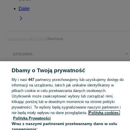
Dalej
Strona główna
Łódzkie
Niechcice
KATEGORIA
Popularne wyszukiwania
Dbamy o Twoją prywatność
pellet olczyk
ciągnik z turem
solid edges
pellet
konstruktor
My i nasi
447
partnerzy przechowujemy lub uzyskujemy dostęp do
projektant
informacji na urządzeniu, takich jak unikalne identyfikatory w
plikach cookie w celu przetwarzania danych osobowych.
Użytkownik może zaakceptować wybory lub zarządzać nimi,
Skorzystaj z największego serwisu ogłoszeniowego - Niechcice i okolice! Kupuj to, czego pragniesz i sprzedawaj to, czego już nie potrzebujesz!
Zobacz Więc
klikając poniżej lub w dowolnym momencie na stronie polityki
prywatności. Te wybory będą sygnalizowane naszym partnerom i
Mapa kategorii
nie będą miały wpływu na dane przeglądania.
Polityka cookies,
Polityka Prywatności
Mapa miejscowości
Wraz z naszymi partnerami przetwarzamy dane w celu
Mapa ministron
zapewnienia: