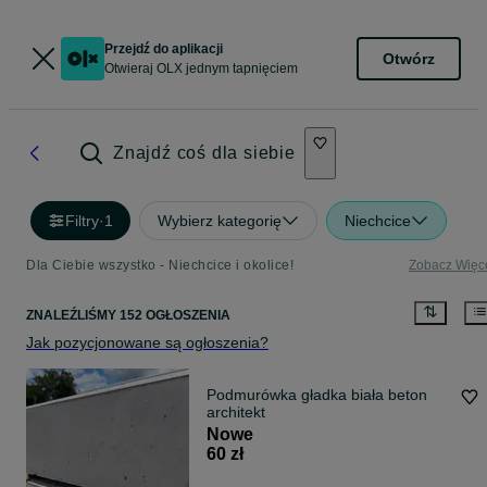
Przejdź do aplikacji
Otwórz
Otwieraj OLX jednym tapnięciem
Znajdź coś dla siebie
Filtry
·
1
Wybierz kategorię
Niechcice
Dla Ciebie wszystko - Niechcice i okolice!
Zobacz Więc
ZNALEŹLIŚMY 152 OGŁOSZENIA
Jak pozycjonowane są ogłoszenia?
Podmurówka gładka biała beton
architekt
Nowe
60 zł