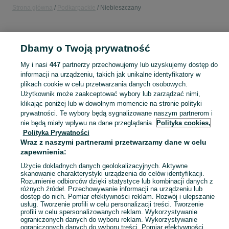
Strona główna
Podkarpackie
Niebieszczany
KATEGORIA
Dbamy o Twoją prywatność
Popularne wyszukiwania
My i nasi
447
partnerzy przechowujemy lub uzyskujemy dostęp do
stylowy apartment w sanoku
informacji na urządzeniu, takich jak unikalne identyfikatory w
plikach cookie w celu przetwarzania danych osobowych.
Użytkownik może zaakceptować wybory lub zarządzać nimi,
Skorzystaj z największego serwisu ogłoszeniowego - Niebieszczany i okolice! Kupuj to, czego pragniesz i sprzedawaj to, czego już nie potrzebujesz!
Zobacz Więc
klikając poniżej lub w dowolnym momencie na stronie polityki
prywatności. Te wybory będą sygnalizowane naszym partnerom i
nie będą miały wpływu na dane przeglądania.
Polityka cookies,
Mapa kategorii
Polityka Prywatności
Mapa miejscowości
Wraz z naszymi partnerami przetwarzamy dane w celu
Mapa ministron
zapewnienia:
Popularne wyszukiwania
Użycie dokładnych danych geolokalizacyjnych. Aktywne
skanowanie charakterystyki urządzenia do celów identyfikacji.
Rozumienie odbiorców dzięki statystyce lub kombinacji danych z
różnych źródeł. Przechowywanie informacji na urządzeniu lub
dostęp do nich. Pomiar efektywności reklam. Rozwój i ulepszanie
usług. Tworzenie profili w celu personalizacji treści. Tworzenie
profili w celu spersonalizowanych reklam. Wykorzystywanie
ograniczonych danych do wyboru reklam. Wykorzystywanie
ograniczonych danych do wyboru treści. Pomiar efektywności