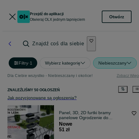
Przejdź do aplikacji
Otwórz
Otwieraj OLX jednym tapnięciem
Znajdź coś dla siebie
Filtry
·
1
Wybierz kategorię
Niebieszczany
Dla Ciebie wszystko - Niebieszczany i okolice!
Zobacz Więc
ZNALEŹLIŚMY 50 OGŁOSZEŃ
Jak pozycjonowane są ogłoszenia?
Panel, 3D, 2D furtki bramy
panelowe Ogrodzenie do
PRODUCENTA
Nowe
51 zł