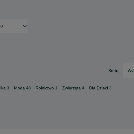
Sortuj:
Wyb
ika
3
Moda
48
Rolnictwo
1
Zwierzęta
4
Dla Dzieci
3