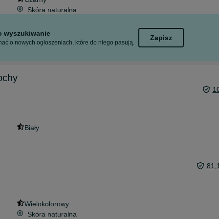
Skóra naturalna
to wyszukiwanie
Zapisz
ać o nowych ogłoszeniach, które do niego pasują.
ochy
1
Biały
81,
Wielokolorowy
Skóra naturalna