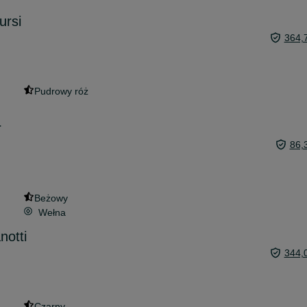
ursi
364,
Pudrowy róż
r
86,
Beżowy
Wełna
notti
344,
Czarny