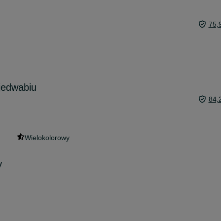
75,
 jedwabiu
84,
Wielokolorowy
y