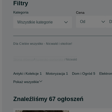
Filtry
Kategoria
Cena
Wszystkie kategorie
Dla Ciebie wszystko - Nicwałd i okolice!
Strona główna
Kujawsko-pomorskie
Nicwałd
Antyki i Kolekcje
1
Motoryzacja
1
Dom i Ogród
5
Elektron
Pokaż wszystkie
Znaleźliśmy 67 ogłoszeń