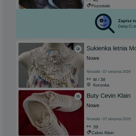
40
Pozostałe
Zapisz 
Damy Ci zn
Sukienka letnia M
Nowe
Nicwałd - 07 sierpnia 2026
M / 38
Koronka
Buty Cevin Klain
Nowe
Nicwałd - 07 sierpnia 2026
39
Calvin Klein