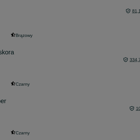
81,
Brązowy
skora
334,
Czarny
per
1
Czarny