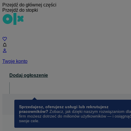
Przejdź do głównej części
Przejdź do stopki
Czat
Twoje konto
Dodaj ogłoszenie
Dla biznesu
opens in a new tab
Sprzedajesz, oferujesz usługi lub rekrutujesz
pracowników?
Zobacz, jak dzięki naszym rozwiązaniom dl
firm możesz dotrzeć do milionów użytkowników — i osiągną
swoje cele.