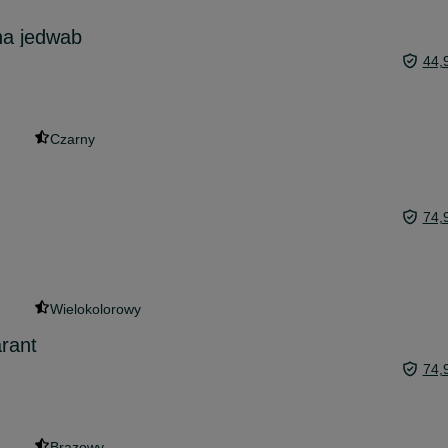
yna jedwab
44,
Czarny
74,
Wielokolorowy
rant
74,
Brązowy