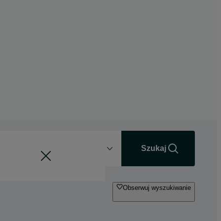
Odległość
+0 km
Szukaj
Obserwuj wyszukiwanie