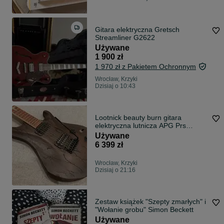
Gitara elektryczna Gretsch
Streamliner G2622
Używane
1 900 zł
1 970 zł z Pakietem Ochronnym
Wrocław, Krzyki
Dzisiaj o 10:43
Lootnick beauty burn gitara
elektryczna lutnicza APG Prs
tremolo
Używane
6 399 zł
Wrocław, Krzyki
Dzisiaj o 21:16
Zestaw książek "Szepty zmarłych" i
"Wołanie grobu" Simon Beckett
Używane