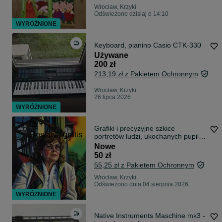
Wrocław, Krzyki
Odświeżono dzisiaj o 14:10
WYRÓŻNIONE
Keyboard, pianino Casio CTK-330
Używane
200 zł
213,19 zł z Pakietem Ochronnym
Wrocław, Krzyki
26 lipca 2026
WYRÓŻNIONE
Grafiki i precyzyjne szkice
Dostawa gratis
portretów ludzi, ukochanych pupili i
majestatycznej natury.
Nowe
50 zł
55,25 zł z Pakietem Ochronnym
Wrocław, Krzyki
Odświeżono dnia 04 sierpnia 2026
WYRÓŻNIONE
Native Instruments Maschine mk3 -