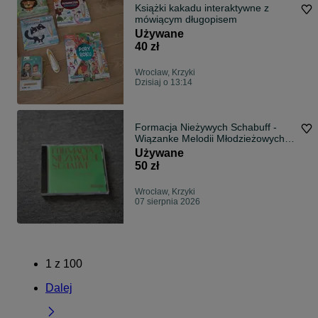
Książki kakadu interaktywne z
mówiącym długopisem
Używane
40 zł
Wrocław, Krzyki
Dzisiaj o 13:14
Formacja Nieżywych Schabuff -
Wiązanke Melodii Młodzieżowych
płyta cd-r
Używane
50 zł
Wrocław, Krzyki
07 sierpnia 2026
1
z
100
Dalej