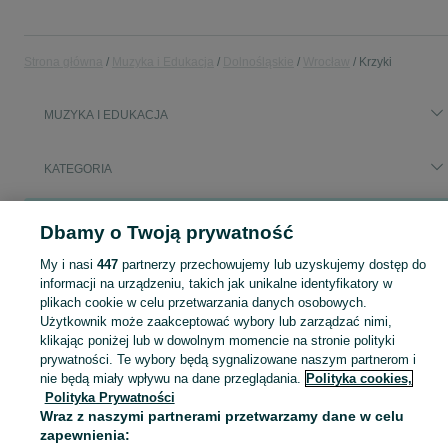
Strona główna
Muzyka i Edukacja
Dolnośląskie
Wrocław
Krzyki
MUZYKA I EDUKACJA
KATEGORIA
Popularne wyszukiwania
Dbamy o Twoją prywatność
akita
belfegor
mackie
klimatyzacja
montaż klimatyzacji
My i nasi
447
partnerzy przechowujemy lub uzyskujemy dostęp do
informacji na urządzeniu, takich jak unikalne identyfikatory w
Zobacz Więc
Sprzedaż towarów dla relaksu, twórczości i nauki Wrocław ▶️ Nowe i używane instrumenty, książki, filmy i inne ✌ Kupuj i sprzedawaj na OLX.pl!
plikach cookie w celu przetwarzania danych osobowych.
Użytkownik może zaakceptować wybory lub zarządzać nimi,
klikając poniżej lub w dowolnym momencie na stronie polityki
Mapa kategorii
prywatności. Te wybory będą sygnalizowane naszym partnerom i
Mapa miejscowości
nie będą miały wpływu na dane przeglądania.
Polityka cookies,
Polityka Prywatności
Mapa ministron
Wraz z naszymi partnerami przetwarzamy dane w celu
Popularne wyszukiwania
zapewnienia: