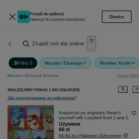
Przejdź do aplikacji
Otwórz
Otwieraj OLX jednym tapnięciem
Znajdź coś dla siebie
Filtry
·
2
Muzyka i Edukacja
Wrocław, Krzyki
Muzyka i Edukacja Wrocław
Zobacz Więc
ZNALEŹLIŚMY
PONAD
1 000 OGŁOSZEŃ
Jak pozycjonowane są ogłoszenia?
Książeczki po angielsku Read it
Dostawa gratis
yourself with Ladybird level 1 and 2
Używane
60 zł
65,60 zł z Pakietem Ochronnym