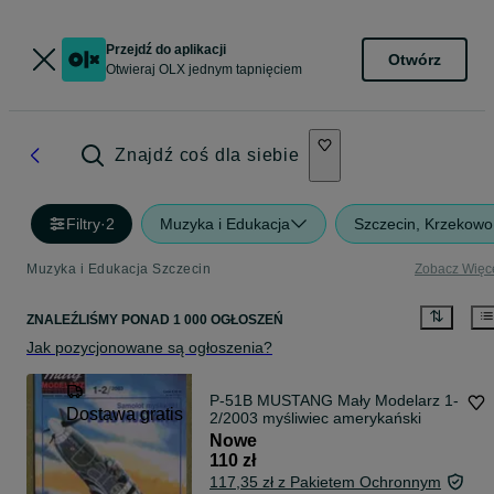
Przejdź do aplikacji
Otwórz
Otwieraj OLX jednym tapnięciem
Znajdź coś dla siebie
Filtry
·
2
Muzyka i Edukacja
Szczecin, Krzekowo
Muzyka i Edukacja Szczecin
Zobacz Więc
ZNALEŹLIŚMY
PONAD
1 000 OGŁOSZEŃ
Jak pozycjonowane są ogłoszenia?
P-51B MUSTANG Mały Modelarz 1-
Dostawa gratis
2/2003 myśliwiec amerykański
Nowe
110 zł
117,35 zł z Pakietem Ochronnym