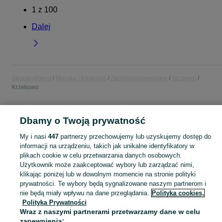
1
z
100
Dalej
Strona główna
Muzyka i Edukacja
Zachodniopomorskie
Szczecin
Krzekowo
MUZYKA I EDUKACJA
Dbamy o Twoją prywatność
My i nasi
447
partnerzy przechowujemy lub uzyskujemy dostęp do
KATEGORIA
informacji na urządzeniu, takich jak unikalne identyfikatory w
plikach cookie w celu przetwarzania danych osobowych.
Zobacz Więc
Użytkownik może zaakceptować wybory lub zarządzać nimi,
Sprzedaż towarów dla relaksu, twórczości i nauki Szczecin ▶️ Nowe i używane instrumenty, książki, filmy i inne ✌ Kupuj i sprzedawaj na OLX.pl!
klikając poniżej lub w dowolnym momencie na stronie polityki
prywatności. Te wybory będą sygnalizowane naszym partnerom i
Mapa kategorii
nie będą miały wpływu na dane przeglądania.
Polityka cookies,
Polityka Prywatności
Mapa miejscowości
Wraz z naszymi partnerami przetwarzamy dane w celu
Mapa ministron
zapewnienia: