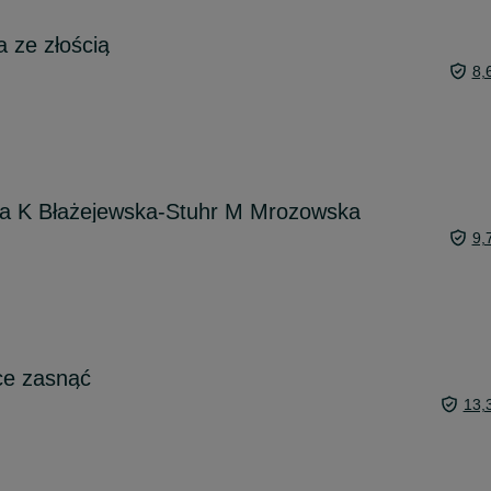
a ze złością
8,
ka K Błażejewska-Stuhr M Mrozowska
9,
hce zasnąć
13,