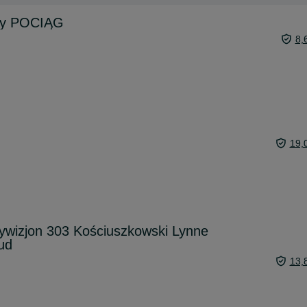
dy POCIĄG
8,
19,
ywizjon 303 Kościuszkowski Lynne
ud
13,